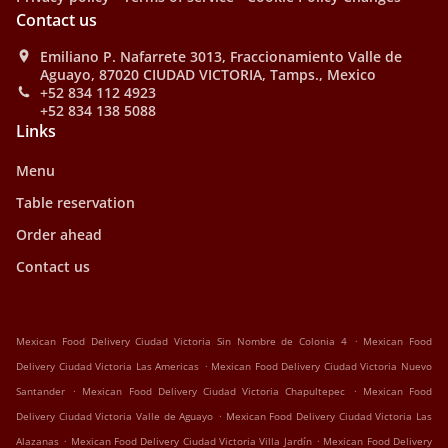
Contact us
Emiliano P. Nafarrete 3013, Fraccionamiento Valle de
Aguayo, 87020 CIUDAD VICTORIA, Tamps., Mexico
+52 834 112 4923
+52 834 138 5088
Links
Menu
Table reservation
Order ahead
Contact us
.
Mexican Food Delivery Ciudad Victoria Sin Nombre de Colonia 4
Mexican Food
.
Delivery Ciudad Victoria Las Americas
Mexican Food Delivery Ciudad Victoria Nuevo
.
.
Santander
Mexican Food Delivery Ciudad Victoria Chapultepec
Mexican Food
.
Delivery Ciudad Victoria Valle de Aguayo
Mexican Food Delivery Ciudad Victoria Las
.
.
Alazanas
Mexican Food Delivery Ciudad Victoria Villa Jardín
Mexican Food Delivery