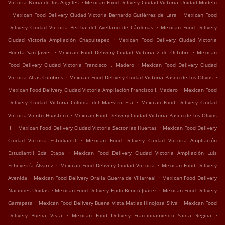
.
Victoria Noria de los Ángeles
Mexican Food Delivery Ciudad Victoria Unidad Modelo
.
.
Mexican Food Delivery Ciudad Victoria Bernardo Gutiérrez de Lara
Mexican Food
.
Delivery Ciudad Victoria Bertha del Avellano de Cárdenas
Mexican Food Delivery
.
Ciudad Victoria Ampliación Chapultepec
Mexican Food Delivery Ciudad Victoria
.
.
Huerta San Javier
Mexican Food Delivery Ciudad Victoria 2 de Octubre
Mexican
.
Food Delivery Ciudad Victoria Francisco I. Madero
Mexican Food Delivery Ciudad
.
.
Victoria Altas Cumbres
Mexican Food Delivery Ciudad Victoria Paseo de los Olivos
.
Mexican Food Delivery Ciudad Victoria Ampliación Francisco I. Madero
Mexican Food
.
Delivery Ciudad Victoria Colonia del Maestro Eta
Mexican Food Delivery Ciudad
.
Victoria Viento Huasteco
Mexican Food Delivery Ciudad Victoria Paseo de los Olivos
.
.
III
Mexican Food Delivery Ciudad Victoria Sector las Huertas
Mexican Food Delivery
.
Ciudad Victoria Estudiantil
Mexican Food Delivery Ciudad Victoria Ampliación
.
Estudiantil 2da Etapa
Mexican Food Delivery Ciudad Victoria Ampliación Luis
.
.
Echeverría Álvarez
Mexican Food Delivery Ciudad Victoria
Mexican Food Delivery
.
.
Avenida
Mexican Food Delivery Oralia Guerra de Villarreal
Mexican Food Delivery
.
.
Naciones Unidas
Mexican Food Delivery Ejido Benito Juárez
Mexican Food Delivery
.
.
Garrapata
Mexican Food Delivery Buena Vista Matías Hinojosa Silva
Mexican Food
.
.
Delivery Buena Vista
Mexican Food Delivery Fraccionamiento Santa Regina