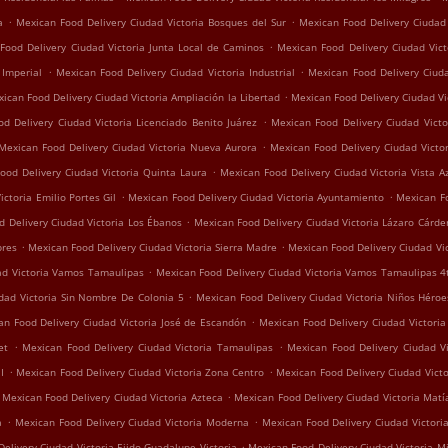
.
.
a
Mexican Food Delivery Ciudad Victoria Bosques del Sur
Mexican Food Delivery Ciudad 
.
Food Delivery Ciudad Victoria Junta Local de Caminos
Mexican Food Delivery Ciudad Vict
.
.
 Imperial
Mexican Food Delivery Ciudad Victoria Industrial
Mexican Food Delivery Ciudad
.
ican Food Delivery Ciudad Victoria Ampliación la Libertad
Mexican Food Delivery Ciudad Vi
.
d Delivery Ciudad Victoria Licenciado Benito Juárez
Mexican Food Delivery Ciudad Vict
.
Mexican Food Delivery Ciudad Victoria Nueva Aurora
Mexican Food Delivery Ciudad Victo
.
ood Delivery Ciudad Victoria Quinta Laura
Mexican Food Delivery Ciudad Victoria Vista A
.
.
ctoria Emilio Portes Gil
Mexican Food Delivery Ciudad Victoria Ayuntamiento
Mexican Fo
.
 Delivery Ciudad Victoria Los Ébanos
Mexican Food Delivery Ciudad Victoria Lázaro Cárde
.
.
bres
Mexican Food Delivery Ciudad Victoria Sierra Madre
Mexican Food Delivery Ciudad Vic
.
ad Victoria Vamos Tamaulipas
Mexican Food Delivery Ciudad Victoria Vamos Tamaulipas 4
.
dad Victoria Sin Nombre De Colonia 5
Mexican Food Delivery Ciudad Victoria Niños Héroe
.
an Food Delivery Ciudad Victoria José de Escandón
Mexican Food Delivery Ciudad Victoria
.
.
et
Mexican Food Delivery Ciudad Victoria Tamaulipas
Mexican Food Delivery Ciudad Vi
.
.
I
Mexican Food Delivery Ciudad Victoria Zona Centro
Mexican Food Delivery Ciudad Victo
.
Mexican Food Delivery Ciudad Victoria Azteca
Mexican Food Delivery Ciudad Victoria Matía
.
.
a
Mexican Food Delivery Ciudad Victoria Moderna
Mexican Food Delivery Ciudad Victoria
.
elivery Ciudad Victoria Ejido Guadalupe Victoria
Mexican Food Delivery Ciudad Victoria Mi