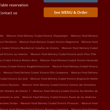
Table reservation
See MENU & Order
Contact us
.
.
der
Mexican Food Delivery Ciudad Victoria Chapultepec
Mexican Food Delivery
.
.
ria Petroleros
Mexican Food Delivery Ciudad Victoria Magisterial
Mexican Food
.
 Ciudad Victoria Residencial Cabañas de Victoria
Mexican Food Delivery Ciudad
.
.
ad Victoria Las Huertas
Mexican Food Delivery Ciudad Victoria Jesús Elías Piña
.
ry Ciudad Victoria Montes Altos
Mexican Food Delivery Ciudad Victoria Hacienda
.
livery Ciudad Victoria Neighborhood Joint
Mexican Food Delivery Ciudad Victoria
.
.
o
Mexican Food Delivery Ciudad Victoria Villa Campestre
Mexican Food Delivery
.
iudad Victoria San José
Mexican Food Delivery Ciudad Victoria Ampliación Adolfo
.
.
ictoria Doctores
Mexican Food Delivery Ciudad Victoria Colonia del Periodista
.
a Sin Nombre de Colonia 7
Mexican Food Delivery Ciudad Victoria Sin Nombre de
.
.
amiento la salle
Mexican Food Delivery Ciudad Victoria Paseo de las Américas
.
.
Naciones Unidas
Mexican Food Delivery Ciudad Victoria Privanzas
Mexican Food
.
exican Food Delivery Ciudad Victoria Bosques Campestre
Mexican Food Delivery