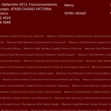
. Nafarrete 3013, Fraccionamiento
Menu
Aguayo, 87020 CIUDAD VICTORIA,
Order ahead
exico
2 4923
8 5088
.
elivery Ciudad Victoria Las Americas
Mexican Food Delivery Ciudad Victoria Nuevo Santan
.
.
anas
Mexican Food Delivery Ciudad Victoria Villa Jardín
Mexican Food Delivery Ciudad Victo
.
.
 Victoria Militar
Mexican Food Delivery Ciudad Victoria Villarreal
Mexican Food Delivery
.
exican Food Delivery Ciudad Victoria Norberto Treviño Zapata
Mexican Food Delivery Ciud
.
.
ictoria Arboledas
Mexican Food Delivery Ciudad Victoria San Luisito
Mexican Food Delive
.
exican Food Delivery Ciudad Victoria Barrio Cañón de la Peregrina Sector A
Mexican Food De
.
n Food Delivery Ciudad Victoria Magistrados
Mexican Food Delivery Ciudad Victoria Méxic
.
.
Mexican Food Delivery Ciudad Victoria Fraccionamiento del Valle
Mexican Food Delivery C
.
xican Food Delivery Ciudad Victoria Viviendas Populares
Mexican Food Delivery Ciudad V
.
elivery Ciudad Victoria Oralia Guerra de Villarreal
Mexican Food Delivery Ciudad Victori
.
 Delivery Ciudad Victoria Los Almendros II
Mexican Food Delivery Ciudad Victoria fraccion
.
y Ciudad Victoria Residencial Villa Sabino Gordo
Mexican Food Delivery Ciudad Victoria 
.
.
 Residencial las Palmas
Mexican Food Delivery Ciudad Victoria Residencial los Milagros
M