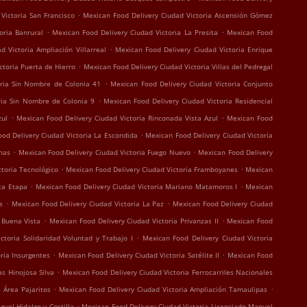
.
Victoria San Francisco
Mexican Food Delivery Ciudad Victoria Ascensión Gómez
.
.
oria Banrural
Mexican Food Delivery Ciudad Victoria La Presita
Mexican Food
.
 Victoria Ampliación Villarreal
Mexican Food Delivery Ciudad Victoria Enrique
.
ctoria Puerta de Hierro
Mexican Food Delivery Ciudad Victoria Villas del Pedregal
.
oria Sin Nombre de Colonia 41
Mexican Food Delivery Ciudad Victoria Conjunto
.
ria Sin Nombre de Colonia 9
Mexican Food Delivery Ciudad Victoria Residencial
.
.
zul
Mexican Food Delivery Ciudad Victoria Rinconada Vista Azul
Mexican Food
.
od Delivery Ciudad Victoria La Escondida
Mexican Food Delivery Ciudad Victoria
.
.
nas
Mexican Food Delivery Ciudad Victoria Fuego Nuevo
Mexican Food Delivery
.
.
toria Tecnológico
Mexican Food Delivery Ciudad Victoria Framboyanes
Mexican
.
.
ta Etapa
Mexican Food Delivery Ciudad Victoria Mariano Matamoros I
Mexican
.
.
s
Mexican Food Delivery Ciudad Victoria La Paz
Mexican Food Delivery Ciudad
.
.
 Buena Vista
Mexican Food Delivery Ciudad Victoria Privanzas II
Mexican Food
.
ctoria Solidaridad Voluntad y Trabajo I
Mexican Food Delivery Ciudad Victoria
.
.
ria Insurgentes
Mexican Food Delivery Ciudad Victoria Satélite II
Mexican Food
.
s Hinojosa Silva
Mexican Food Delivery Ciudad Victoria Ferrocarriles Nacionales
.
.
 Área Pajaritos
Mexican Food Delivery Ciudad Victoria Ampliación Tamaulipas
.
guel Hidalgo y Costilla
Mexican Food Delivery Ciudad Victoria Licenciado Manuel