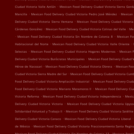
.
Ciudad Victoria Valle Aztlán
Mexican Food Delivery Ciudad Victoria Sierra Gord
.
.
Mancilla
Mexican Food Delivery Ciudad Victoria Pedro José Méndez
Mexican 
.
Delivery Ciudad Victoria Sierra Ventana
Mexican Food Delivery Ciudad Victoria
.
.
Cárdenas González
Mexican Food Delivery Ciudad Victoria Colinas del Valle
Mex
.
.
Mexican Food Delivery Ciudad Victoria Sin Nombre de Colonia 8
Mexican Foo
.
.
Habitacional del Norte
Mexican Food Delivery Ciudad Victoria Valle Oriente
.
.
Selectas
Mexican Food Delivery Ciudad Victoria Hogares Modernos
Mexican F
.
Delivery Ciudad Victoria Burócratas Municipales
Mexican Food Delivery Ciudad Vi
.
.
Héroe de Nacozari
Mexican Food Delivery Ciudad Victoria Obrera
Mexican Food
.
Ciudad Victoria Sierra Madre del Sur
Mexican Food Delivery Ciudad Victoria Cum
.
Food Delivery Ciudad Victoria Ampliación Industrial
Mexican Food Delivery Ciud
.
Food Delivery Ciudad Victoria Mariano Matamoros II
Mexican Food Delivery Ciu
.
.
Victoria Reforma
Mexican Food Delivery Ciudad Victoria Independencia
Mexic
.
Delivery Ciudad Victoria Victoria
Mexican Food Delivery Ciudad Victoria Upyss
.
Solidaridad Voluntad y Trabajo II
Mexican Food Delivery Ciudad Victoria Satélite 
.
.
Delivery Ciudad Victoria Canaco
Mexican Food Delivery Ciudad Victoria Liberal
.
de México
Mexican Food Delivery Ciudad Victoria Fraccionamiento Santa Regin
.
Mexican Food Delivery Ciudad Victoria Sin Nombre de Colonia 13
Mexican Food D