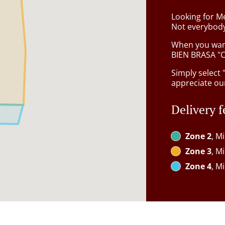
Looking for Me
Not everybody
When you want 
BIEN BRASA "Co
Simply select 
appreciate our
Delivery f
Zone 2
, M
Zone 3
, M
Zone 4
, M