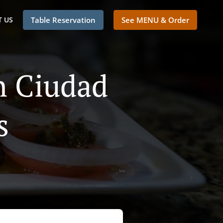
 US
Table Reservation
See MENU & Order
n Ciudad
s