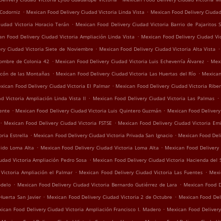
.
.
 Codorniz
Mexican Food Delivery Ciudad Victoria Linda Vista
Mexican Food Delivery Ciudad
.
iudad Victoria Horacio Terán
Mexican Food Delivery Ciudad Victoria Barrio de Pajaritos 
.
an Food Delivery Ciudad Victoria Ampliación Linda Vista
Mexican Food Delivery Ciudad Vi
.
.
ry Ciudad Victoria Siete de Noviembre
Mexican Food Delivery Ciudad Victoria Alta Vista
.
.
Nombre de Colonia 42
Mexican Food Delivery Ciudad Victoria Luis Echeverría Álvarez
Mexi
.
.
ncón de las Montañas
Mexican Food Delivery Ciudad Victoria Las Huertas del Río
Mexican
.
xican Food Delivery Ciudad Victoria El Palmar
Mexican Food Delivery Ciudad Victoria Riber
.
.
d Victoria Ampliación Linda Vista II
Mexican Food Delivery Ciudad Victoria Las Palmas
.
.
ente
Mexican Food Delivery Ciudad Victoria Luis Quintero Guzmán
Mexican Food Delivery 
.
.
Mexican Food Delivery Ciudad Victoria FSTSE
Mexican Food Delivery Ciudad Victoria Emi
.
.
ria Estrella
Mexican Food Delivery Ciudad Victoria Privada San Ignacio
Mexican Food Del
.
.
jido Loma Alta
Mexican Food Delivery Ciudad Victoria Loma Alta
Mexican Food Delivery 
.
udad Victoria Ampliación Pedro Sosa
Mexican Food Delivery Ciudad Victoria Hacienda del 
.
.
Victoria Ampliación el Palmar
Mexican Food Delivery Ciudad Victoria Las Fuentes
Mexi
.
.
odelo
Mexican Food Delivery Ciudad Victoria Bernardo Gutiérrez de Lara
Mexican Food D
.
.
Huerta San Javier
Mexican Food Delivery Ciudad Victoria 2 de Octubre
Mexican Food Deli
.
ican Food Delivery Ciudad Victoria Ampliación Francisco I. Madero
Mexican Food Delivery
.