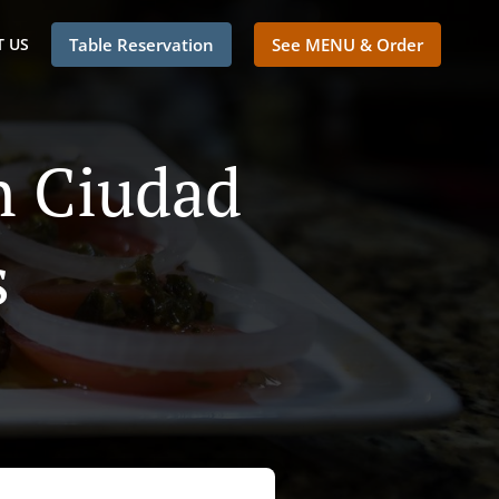
 US
Table Reservation
See MENU & Order
n Ciudad
s