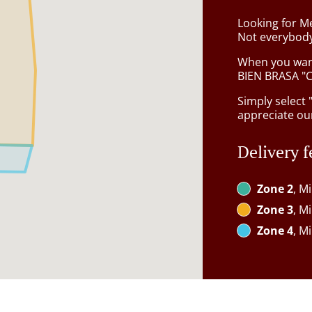
Looking for M
Not everybody
When you want 
BIEN BRASA "Co
Simply select 
appreciate our
Delivery f
Zone 2
, M
Zone 3
, M
Zone 4
, M