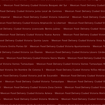
.
.
a
Mexican Food Delivery Ciudad Victoria Bosques del Sur
Mexican Food Delivery Ciudad 
.
Food Delivery Ciudad Victoria Junta Local de Caminos
Mexican Food Delivery Ciudad Vict
.
.
 Imperial
Mexican Food Delivery Ciudad Victoria Industrial
Mexican Food Delivery Ciudad
.
ican Food Delivery Ciudad Victoria Ampliación la Libertad
Mexican Food Delivery Ciudad Vi
.
d Delivery Ciudad Victoria Licenciado Benito Juárez
Mexican Food Delivery Ciudad Vict
.
Mexican Food Delivery Ciudad Victoria Nueva Aurora
Mexican Food Delivery Ciudad Victo
.
ood Delivery Ciudad Victoria Quinta Laura
Mexican Food Delivery Ciudad Victoria Vista A
.
.
ctoria Emilio Portes Gil
Mexican Food Delivery Ciudad Victoria Ayuntamiento
Mexican Fo
.
 Delivery Ciudad Victoria Los Ébanos
Mexican Food Delivery Ciudad Victoria Lázaro Cárde
.
.
bres
Mexican Food Delivery Ciudad Victoria Sierra Madre
Mexican Food Delivery Ciudad Vic
.
ad Victoria Vamos Tamaulipas
Mexican Food Delivery Ciudad Victoria Vamos Tamaulipas 4
.
dad Victoria Sin Nombre De Colonia 5
Mexican Food Delivery Ciudad Victoria Niños Héroe
.
an Food Delivery Ciudad Victoria José de Escandón
Mexican Food Delivery Ciudad Victoria
.
.
et
Mexican Food Delivery Ciudad Victoria Tamaulipas
Mexican Food Delivery Ciudad Vi
.
.
I
Mexican Food Delivery Ciudad Victoria Zona Centro
Mexican Food Delivery Ciudad Victo
.
Mexican Food Delivery Ciudad Victoria Azteca
Mexican Food Delivery Ciudad Victoria Matía
.
.
a
Mexican Food Delivery Ciudad Victoria Moderna
Mexican Food Delivery Ciudad Victoria
.
elivery Ciudad Victoria Ejido Guadalupe Victoria
Mexican Food Delivery Ciudad Victoria Mi