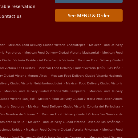
Table reservation
See MENU & Order
Contact us
.
.
der
Mexican Food Delivery Ciudad Victoria Chapultepec
Mexican Food Delivery
.
.
ria Petroleros
Mexican Food Delivery Ciudad Victoria Magisterial
Mexican Food
.
 Ciudad Victoria Residencial Cabañas de Victoria
Mexican Food Delivery Ciudad
.
.
ad Victoria Las Huertas
Mexican Food Delivery Ciudad Victoria Jesús Elías Piña
.
ry Ciudad Victoria Montes Altos
Mexican Food Delivery Ciudad Victoria Hacienda
.
livery Ciudad Victoria Neighborhood Joint
Mexican Food Delivery Ciudad Victoria
.
.
o
Mexican Food Delivery Ciudad Victoria Villa Campestre
Mexican Food Delivery
.
iudad Victoria San José
Mexican Food Delivery Ciudad Victoria Ampliación Adolfo
.
.
ictoria Doctores
Mexican Food Delivery Ciudad Victoria Colonia del Periodista
.
a Sin Nombre de Colonia 7
Mexican Food Delivery Ciudad Victoria Sin Nombre de
.
.
amiento la salle
Mexican Food Delivery Ciudad Victoria Paseo de las Américas
.
.
Naciones Unidas
Mexican Food Delivery Ciudad Victoria Privanzas
Mexican Food
.
exican Food Delivery Ciudad Victoria Bosques Campestre
Mexican Food Delivery