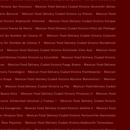
.
Victoria San Francisco
Mexican Food Delivery Ciudad Victoria Ascensión Gómez
.
.
oria Banrural
Mexican Food Delivery Ciudad Victoria La Presita
Mexican Food
.
 Victoria Ampliación Villarreal
Mexican Food Delivery Ciudad Victoria Enrique
.
ctoria Puerta de Hierro
Mexican Food Delivery Ciudad Victoria Villas del Pedregal
.
oria Sin Nombre de Colonia 41
Mexican Food Delivery Ciudad Victoria Conjunto
.
ria Sin Nombre de Colonia 9
Mexican Food Delivery Ciudad Victoria Residencial
.
.
zul
Mexican Food Delivery Ciudad Victoria Rinconada Vista Azul
Mexican Food
.
od Delivery Ciudad Victoria La Escondida
Mexican Food Delivery Ciudad Victoria
.
.
nas
Mexican Food Delivery Ciudad Victoria Fuego Nuevo
Mexican Food Delivery
.
.
toria Tecnológico
Mexican Food Delivery Ciudad Victoria Framboyanes
Mexican
.
.
ta Etapa
Mexican Food Delivery Ciudad Victoria Mariano Matamoros I
Mexican
.
.
s
Mexican Food Delivery Ciudad Victoria La Paz
Mexican Food Delivery Ciudad
.
.
 Buena Vista
Mexican Food Delivery Ciudad Victoria Privanzas II
Mexican Food
.
ctoria Solidaridad Voluntad y Trabajo I
Mexican Food Delivery Ciudad Victoria
.
.
ria Insurgentes
Mexican Food Delivery Ciudad Victoria Satélite II
Mexican Food
.
s Hinojosa Silva
Mexican Food Delivery Ciudad Victoria Ferrocarriles Nacionales
.
.
 Área Pajaritos
Mexican Food Delivery Ciudad Victoria Ampliación Tamaulipas
.
guel Hidalgo y Costilla
Mexican Food Delivery Ciudad Victoria Licenciado Manuel