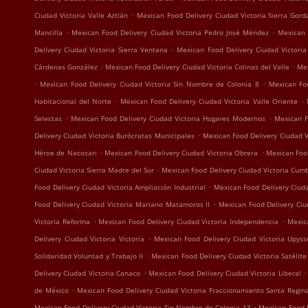
.
Ciudad Victoria Valle Aztlán
Mexican Food Delivery Ciudad Victoria Sierra Gord
.
.
Mancilla
Mexican Food Delivery Ciudad Victoria Pedro José Méndez
Mexican 
.
Delivery Ciudad Victoria Sierra Ventana
Mexican Food Delivery Ciudad Victoria
.
.
Cárdenas González
Mexican Food Delivery Ciudad Victoria Colinas del Valle
Mex
.
.
Mexican Food Delivery Ciudad Victoria Sin Nombre de Colonia 8
Mexican Foo
.
.
Habitacional del Norte
Mexican Food Delivery Ciudad Victoria Valle Oriente
.
.
Selectas
Mexican Food Delivery Ciudad Victoria Hogares Modernos
Mexican F
.
Delivery Ciudad Victoria Burócratas Municipales
Mexican Food Delivery Ciudad Vi
.
.
Héroe de Nacozari
Mexican Food Delivery Ciudad Victoria Obrera
Mexican Food
.
Ciudad Victoria Sierra Madre del Sur
Mexican Food Delivery Ciudad Victoria Cum
.
Food Delivery Ciudad Victoria Ampliación Industrial
Mexican Food Delivery Ciud
.
Food Delivery Ciudad Victoria Mariano Matamoros II
Mexican Food Delivery Ciu
.
.
Victoria Reforma
Mexican Food Delivery Ciudad Victoria Independencia
Mexic
.
Delivery Ciudad Victoria Victoria
Mexican Food Delivery Ciudad Victoria Upyss
.
Solidaridad Voluntad y Trabajo II
Mexican Food Delivery Ciudad Victoria Satélite 
.
.
Delivery Ciudad Victoria Canaco
Mexican Food Delivery Ciudad Victoria Liberal
.
de México
Mexican Food Delivery Ciudad Victoria Fraccionamiento Santa Regin
.
Mexican Food Delivery Ciudad Victoria Sin Nombre de Colonia 13
Mexican Food D