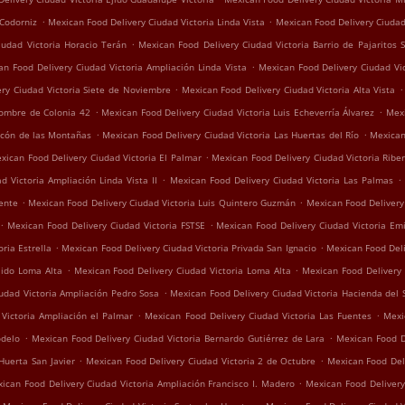
.
.
 Codorniz
Mexican Food Delivery Ciudad Victoria Linda Vista
Mexican Food Delivery Ciudad
.
iudad Victoria Horacio Terán
Mexican Food Delivery Ciudad Victoria Barrio de Pajaritos 
.
an Food Delivery Ciudad Victoria Ampliación Linda Vista
Mexican Food Delivery Ciudad Vi
.
.
ry Ciudad Victoria Siete de Noviembre
Mexican Food Delivery Ciudad Victoria Alta Vista
.
.
Nombre de Colonia 42
Mexican Food Delivery Ciudad Victoria Luis Echeverría Álvarez
Mexi
.
.
ncón de las Montañas
Mexican Food Delivery Ciudad Victoria Las Huertas del Río
Mexican
.
xican Food Delivery Ciudad Victoria El Palmar
Mexican Food Delivery Ciudad Victoria Riber
.
.
d Victoria Ampliación Linda Vista II
Mexican Food Delivery Ciudad Victoria Las Palmas
.
.
ente
Mexican Food Delivery Ciudad Victoria Luis Quintero Guzmán
Mexican Food Delivery 
.
.
Mexican Food Delivery Ciudad Victoria FSTSE
Mexican Food Delivery Ciudad Victoria Emi
.
.
ria Estrella
Mexican Food Delivery Ciudad Victoria Privada San Ignacio
Mexican Food Del
.
.
jido Loma Alta
Mexican Food Delivery Ciudad Victoria Loma Alta
Mexican Food Delivery 
.
udad Victoria Ampliación Pedro Sosa
Mexican Food Delivery Ciudad Victoria Hacienda del 
.
.
Victoria Ampliación el Palmar
Mexican Food Delivery Ciudad Victoria Las Fuentes
Mexi
.
.
odelo
Mexican Food Delivery Ciudad Victoria Bernardo Gutiérrez de Lara
Mexican Food D
.
.
Huerta San Javier
Mexican Food Delivery Ciudad Victoria 2 de Octubre
Mexican Food Deli
.
ican Food Delivery Ciudad Victoria Ampliación Francisco I. Madero
Mexican Food Delivery
.