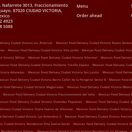
. Nafarrete 3013, Fraccionamiento
Menu
Aguayo, 87020 CIUDAD VICTORIA,
Order ahead
exico
2 4923
8 5088
.
elivery Ciudad Victoria Las Americas
Mexican Food Delivery Ciudad Victoria Nuevo Santan
.
.
anas
Mexican Food Delivery Ciudad Victoria Villa Jardín
Mexican Food Delivery Ciudad Victo
.
.
 Victoria Militar
Mexican Food Delivery Ciudad Victoria Villarreal
Mexican Food Delivery
.
exican Food Delivery Ciudad Victoria Norberto Treviño Zapata
Mexican Food Delivery Ciud
.
.
ictoria Arboledas
Mexican Food Delivery Ciudad Victoria San Luisito
Mexican Food Delive
.
exican Food Delivery Ciudad Victoria Barrio Cañón de la Peregrina Sector A
Mexican Food De
.
n Food Delivery Ciudad Victoria Magistrados
Mexican Food Delivery Ciudad Victoria Méxic
.
.
Mexican Food Delivery Ciudad Victoria Fraccionamiento del Valle
Mexican Food Delivery C
.
xican Food Delivery Ciudad Victoria Viviendas Populares
Mexican Food Delivery Ciudad V
.
elivery Ciudad Victoria Oralia Guerra de Villarreal
Mexican Food Delivery Ciudad Victori
.
 Delivery Ciudad Victoria Los Almendros II
Mexican Food Delivery Ciudad Victoria fraccion
.
y Ciudad Victoria Residencial Villa Sabino Gordo
Mexican Food Delivery Ciudad Victoria 
.
.
 Residencial las Palmas
Mexican Food Delivery Ciudad Victoria Residencial los Milagros
M