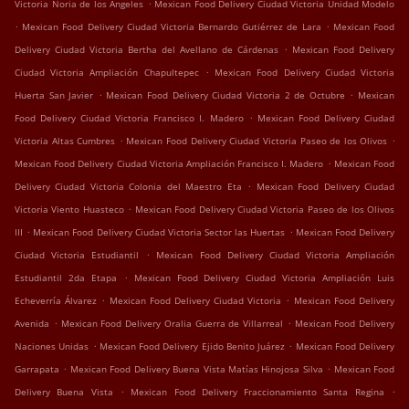
.
Victoria Noria de los Ángeles
Mexican Food Delivery Ciudad Victoria Unidad Modelo
.
.
Mexican Food Delivery Ciudad Victoria Bernardo Gutiérrez de Lara
Mexican Food
.
Delivery Ciudad Victoria Bertha del Avellano de Cárdenas
Mexican Food Delivery
.
Ciudad Victoria Ampliación Chapultepec
Mexican Food Delivery Ciudad Victoria
.
.
Huerta San Javier
Mexican Food Delivery Ciudad Victoria 2 de Octubre
Mexican
.
Food Delivery Ciudad Victoria Francisco I. Madero
Mexican Food Delivery Ciudad
.
.
Victoria Altas Cumbres
Mexican Food Delivery Ciudad Victoria Paseo de los Olivos
.
Mexican Food Delivery Ciudad Victoria Ampliación Francisco I. Madero
Mexican Food
.
Delivery Ciudad Victoria Colonia del Maestro Eta
Mexican Food Delivery Ciudad
.
Victoria Viento Huasteco
Mexican Food Delivery Ciudad Victoria Paseo de los Olivos
.
.
III
Mexican Food Delivery Ciudad Victoria Sector las Huertas
Mexican Food Delivery
.
Ciudad Victoria Estudiantil
Mexican Food Delivery Ciudad Victoria Ampliación
.
Estudiantil 2da Etapa
Mexican Food Delivery Ciudad Victoria Ampliación Luis
.
.
Echeverría Álvarez
Mexican Food Delivery Ciudad Victoria
Mexican Food Delivery
.
.
Avenida
Mexican Food Delivery Oralia Guerra de Villarreal
Mexican Food Delivery
.
.
Naciones Unidas
Mexican Food Delivery Ejido Benito Juárez
Mexican Food Delivery
.
.
Garrapata
Mexican Food Delivery Buena Vista Matías Hinojosa Silva
Mexican Food
.
.
Delivery Buena Vista
Mexican Food Delivery Fraccionamiento Santa Regina