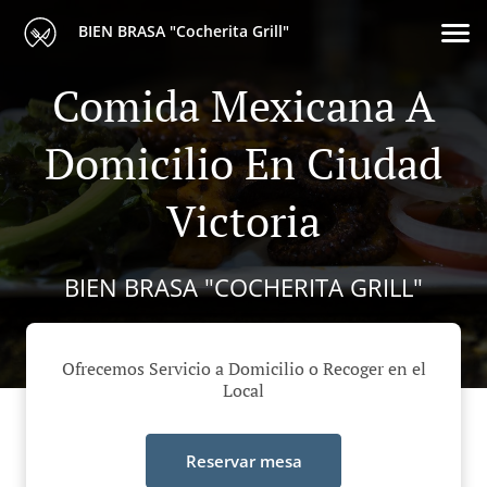
BIEN BRASA "Cocherita Grill"
Comida Mexicana A
Domicilio En Ciudad
Victoria
BIEN BRASA "COCHERITA GRILL"
Ofrecemos Servicio a Domicilio o Recoger en el
Local
Reservar mesa