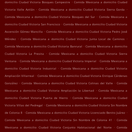
.
domicilio Ciudad Victoria Bosques Campestre
Comida Mexicana a domicilio Ciudad
.
.
Victoria Valle Aztlán
Comida Mexicana a domicilio Ciudad Victoria Sierra Gorda
.
Comida Mexicana a domicilio Ciudad Victoria Bosques del Sur
Comida Mexicana a
.
domicilio Ciudad Victoria San Francisco
Comida Mexicana a domicilio Ciudad Victoria
.
Ascensión Gómez Mancilla
Comida Mexicana a domicilio Ciudad Victoria Pedro José
.
.
Méndez
Comida Mexicana a domicilio Ciudad Victoria Junta Local de Caminos
.
Comida Mexicana a domicilio Ciudad Victoria Banrural
Comida Mexicana a domicilio
.
Ciudad Victoria La Presita
Comida Mexicana a domicilio Ciudad Victoria Sierra
.
.
Ventana
Comida Mexicana a domicilio Ciudad Victoria Imperial
Comida Mexicana a
.
domicilio Ciudad Victoria Industrial
Comida Mexicana a domicilio Ciudad Victoria
.
Ampliación Villarreal
Comida Mexicana a domicilio Ciudad Victoria Enrique Cárdenas
.
.
González
Comida Mexicana a domicilio Ciudad Victoria Colinas del Valle
Comida
.
Mexicana a domicilio Ciudad Victoria Ampliación la Libertad
Comida Mexicana a
.
domicilio Ciudad Victoria Puerta de Hierro
Comida Mexicana a domicilio Ciudad
.
Victoria Villas del Pedregal
Comida Mexicana a domicilio Ciudad Victoria Sin Nombre
.
.
de Colonia 8
Comida Mexicana a domicilio Ciudad Victoria Licenciado Benito Juárez
.
Comida Mexicana a domicilio Ciudad Victoria Sin Nombre de Colonia 41
Comida
.
Mexicana a domicilio Ciudad Victoria Conjunto Habitacional del Norte
Comida