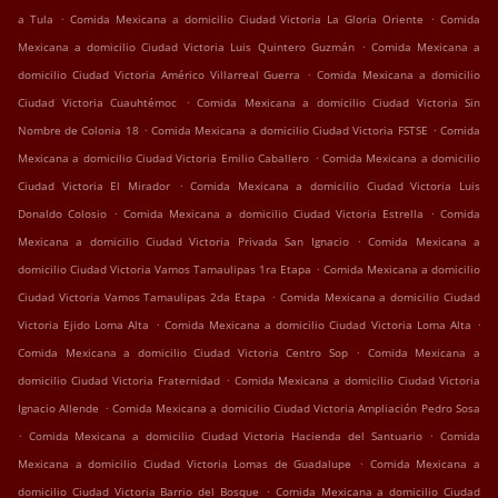
.
.
a Tula
Comida Mexicana a domicilio Ciudad Victoria La Gloria Oriente
Comida
.
Mexicana a domicilio Ciudad Victoria Luis Quintero Guzmán
Comida Mexicana a
.
domicilio Ciudad Victoria Américo Villarreal Guerra
Comida Mexicana a domicilio
.
Ciudad Victoria Cuauhtémoc
Comida Mexicana a domicilio Ciudad Victoria Sin
.
.
Nombre de Colonia 18
Comida Mexicana a domicilio Ciudad Victoria FSTSE
Comida
.
Mexicana a domicilio Ciudad Victoria Emilio Caballero
Comida Mexicana a domicilio
.
Ciudad Victoria El Mirador
Comida Mexicana a domicilio Ciudad Victoria Luis
.
.
Donaldo Colosio
Comida Mexicana a domicilio Ciudad Victoria Estrella
Comida
.
Mexicana a domicilio Ciudad Victoria Privada San Ignacio
Comida Mexicana a
.
domicilio Ciudad Victoria Vamos Tamaulipas 1ra Etapa
Comida Mexicana a domicilio
.
Ciudad Victoria Vamos Tamaulipas 2da Etapa
Comida Mexicana a domicilio Ciudad
.
.
Victoria Ejido Loma Alta
Comida Mexicana a domicilio Ciudad Victoria Loma Alta
.
Comida Mexicana a domicilio Ciudad Victoria Centro Sop
Comida Mexicana a
.
domicilio Ciudad Victoria Fraternidad
Comida Mexicana a domicilio Ciudad Victoria
.
Ignacio Allende
Comida Mexicana a domicilio Ciudad Victoria Ampliación Pedro Sosa
.
.
Comida Mexicana a domicilio Ciudad Victoria Hacienda del Santuario
Comida
.
Mexicana a domicilio Ciudad Victoria Lomas de Guadalupe
Comida Mexicana a
.
domicilio Ciudad Victoria Barrio del Bosque
Comida Mexicana a domicilio Ciudad