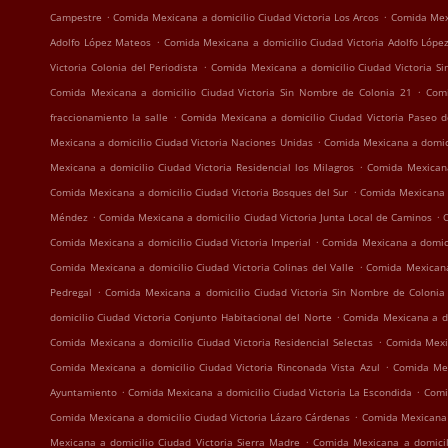
.
.
Campestre
Comida Mexicana a domicilio Ciudad Victoria Los Arcos
Comida Mexi
.
Adolfo López Mateos
Comida Mexicana a domicilio Ciudad Victoria Adolfo Lópe
.
Victoria Colonia del Periodista
Comida Mexicana a domicilio Ciudad Victoria S
.
Comida Mexicana a domicilio Ciudad Victoria Sin Nombre de Colonia 21
Comi
.
fraccionamiento la salle
Comida Mexicana a domicilio Ciudad Victoria Paseo d
.
Mexicana a domicilio Ciudad Victoria Naciones Unidas
Comida Mexicana a domici
.
Mexicana a domicilio Ciudad Victoria Residencial los Milagros
Comida Mexicana
.
Comida Mexicana a domicilio Ciudad Victoria Bosques del Sur
Comida Mexicana a
.
.
Méndez
Comida Mexicana a domicilio Ciudad Victoria Junta Local de Caminos
.
Comida Mexicana a domicilio Ciudad Victoria Imperial
Comida Mexicana a domicil
.
Comida Mexicana a domicilio Ciudad Victoria Colinas del Valle
Comida Mexicana 
.
Pedregal
Comida Mexicana a domicilio Ciudad Victoria Sin Nombre de Colonia
.
domicilio Ciudad Victoria Conjunto Habitacional del Norte
Comida Mexicana a do
.
Comida Mexicana a domicilio Ciudad Victoria Residencial Selectas
Comida Mexi
.
Comida Mexicana a domicilio Ciudad Victoria Rinconada Vista Azul
Comida Mex
.
.
Ayuntamiento
Comida Mexicana a domicilio Ciudad Victoria La Escondida
Comi
.
Comida Mexicana a domicilio Ciudad Victoria Lázaro Cárdenas
Comida Mexicana 
.
Mexicana a domicilio Ciudad Victoria Sierra Madre
Comida Mexicana a domicili