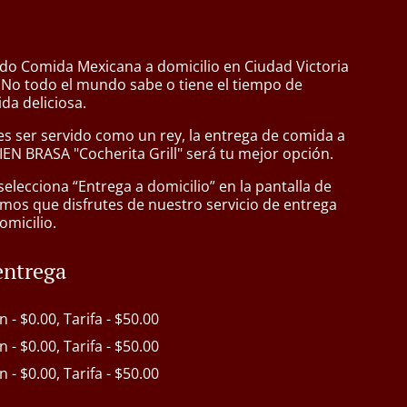
do Comida Mexicana a domicilio en Ciudad Victoria
 No todo el mundo sabe o tiene el tiempo de
da deliciosa.
s ser servido como un rey, la entrega de comida a
IEN BRASA "Cocherita Grill" será tu mejor opción.
lecciona “Entrega a domicilio” en la pantalla de
mos que disfrutes de nuestro servicio de entrega
omicilio.
entrega
in - $0.00, Tarifa - $50.00
in - $0.00, Tarifa - $50.00
in - $0.00, Tarifa - $50.00