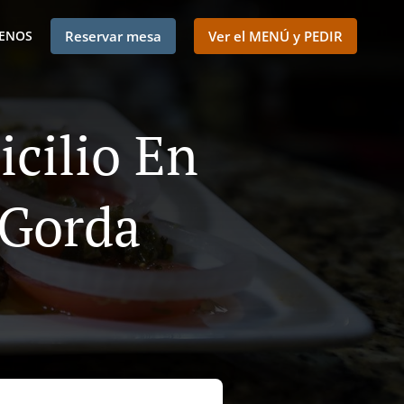
ENOS
Reservar mesa
Ver el MENÚ y PEDIR
cilio En
 Gorda