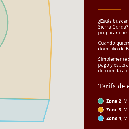
¿Estás buscan
Sierra Gorda?
preparar comi
Cuando quiere
domicilio de B
Simplemente se
pago y espera
de comida a d
Tarifa de 
Zone 2
, M
Zone 3
, M
Zone 4
, M