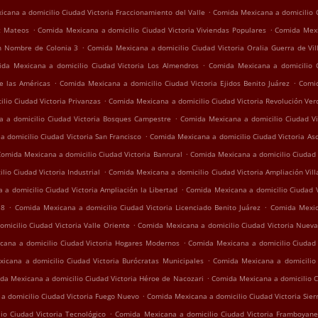
.
cana a domicilio Ciudad Victoria Fraccionamiento del Valle
Comida Mexicana a domicilio C
.
.
z Mateos
Comida Mexicana a domicilio Ciudad Victoria Viviendas Populares
Comida Mexi
.
in Nombre de Colonia 3
Comida Mexicana a domicilio Ciudad Victoria Oralia Guerra de Vil
.
da Mexicana a domicilio Ciudad Victoria Los Almendros
Comida Mexicana a domicilio C
.
.
e las Américas
Comida Mexicana a domicilio Ciudad Victoria Ejidos Benito Juárez
Comid
.
lio Ciudad Victoria Privanzas
Comida Mexicana a domicilio Ciudad Victoria Revolución Ver
.
 a domicilio Ciudad Victoria Bosques Campestre
Comida Mexicana a domicilio Ciudad Vic
.
 domicilio Ciudad Victoria San Francisco
Comida Mexicana a domicilio Ciudad Victoria As
.
Comida Mexicana a domicilio Ciudad Victoria Banrural
Comida Mexicana a domicilio Ciudad V
.
io Ciudad Victoria Industrial
Comida Mexicana a domicilio Ciudad Victoria Ampliación Vill
.
a domicilio Ciudad Victoria Ampliación la Libertad
Comida Mexicana a domicilio Ciudad V
.
.
 8
Comida Mexicana a domicilio Ciudad Victoria Licenciado Benito Juárez
Comida Mexic
.
micilio Ciudad Victoria Valle Oriente
Comida Mexicana a domicilio Ciudad Victoria Nueva
.
cana a domicilio Ciudad Victoria Hogares Modernos
Comida Mexicana a domicilio Ciudad 
.
icana a domicilio Ciudad Victoria Burócratas Municipales
Comida Mexicana a domicilio C
.
da Mexicana a domicilio Ciudad Victoria Héroe de Nacozari
Comida Mexicana a domicilio C
.
a domicilio Ciudad Victoria Fuego Nuevo
Comida Mexicana a domicilio Ciudad Victoria Sier
.
o Ciudad Victoria Tecnológico
Comida Mexicana a domicilio Ciudad Victoria Framboyan