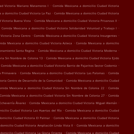
.
ad Victoria Mariano Matamoros I
Comida Mexicana a domicilio Ciudad Victoria
.
a domicilio Ciudad Victoria La Paz
Comida Mexicana a domicilio Ciudad Victoria
.
.
 Victoria Buena Vista
Comida Mexicana a domicilio Ciudad Victoria Privanzas II
.
.
Comida Mexicana a domicilio Ciudad Victoria Solidaridad Voluntad y Trabajo I
.
.
Victoria Zona Centro
Comida Mexicana a domicilio Ciudad Victoria Insurgentes
.
ida Mexicana a domicilio Ciudad Victoria Azteca
Comida Mexicana a domicilio
.
.
ionamiento Santa Regina
Comida Mexicana a domicilio Ciudad Victoria Moderna
.
oria Sin Nombre de Colonia 13
Comida Mexicana a domicilio Ciudad Victoria Ejido
.
Comida Mexicana a domicilio Ciudad Victoria Barrio de Pajaritos Sector Codorniz
.
.
a Primavera
Comida Mexicana a domicilio Ciudad Victoria Las Palomas
Comida
.
toria Centro de Desarrollo de la Comunidad
Comida Mexicana a domicilio Ciudad
.
omida Mexicana a domicilio Ciudad Victoria Sin Nombre de Colonia 22
Comida
.
Comida Mexicana a domicilio Ciudad Victoria Sin Nombre de Colonia 27
Comida
.
.
Echeverría Álvarez
Comida Mexicana a domicilio Ciudad Victoria Miguel Alemán
.
cilio Ciudad Victoria Las Huertas del Río
Comida Mexicana a domicilio Ciudad
.
micilio Ciudad Victoria El Palmar
Comida Mexicana a domicilio Ciudad Victoria
.
omicilio Ciudad Victoria Ampliación Linda Vista II
Comida Mexicana a domicilio
.
omicilio Ciudad Victoria La Gloria Oriente
Comida Mexicana a domicilio Ciudad