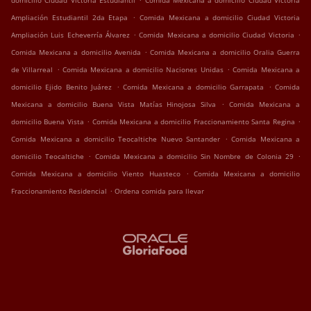
domicilio Ciudad Victoria Estudiantil
Comida Mexicana a domicilio Ciudad Victoria
.
Ampliación Estudiantil 2da Etapa
Comida Mexicana a domicilio Ciudad Victoria
.
.
Ampliación Luis Echeverría Álvarez
Comida Mexicana a domicilio Ciudad Victoria
.
Comida Mexicana a domicilio Avenida
Comida Mexicana a domicilio Oralia Guerra
.
.
de Villarreal
Comida Mexicana a domicilio Naciones Unidas
Comida Mexicana a
.
.
domicilio Ejido Benito Juárez
Comida Mexicana a domicilio Garrapata
Comida
.
Mexicana a domicilio Buena Vista Matías Hinojosa Silva
Comida Mexicana a
.
.
domicilio Buena Vista
Comida Mexicana a domicilio Fraccionamiento Santa Regina
.
Comida Mexicana a domicilio Teocaltiche Nuevo Santander
Comida Mexicana a
.
.
domicilio Teocaltiche
Comida Mexicana a domicilio Sin Nombre de Colonia 29
.
Comida Mexicana a domicilio Viento Huasteco
Comida Mexicana a domicilio
.
Fraccionamiento Residencial
Ordena comida para llevar