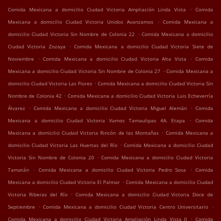
.
Comida Mexicana a domicilio Ciudad Victoria Ampliación Linda Vista
Comida
.
Mexicana a domicilio Ciudad Victoria Unidos Avanzamos
Comida Mexicana a
.
domicilio Ciudad Victoria Sin Nombre de Colonia 22
Comida Mexicana a domicilio
.
Ciudad Victoria Zozaya
Comida Mexicana a domicilio Ciudad Victoria Siete de
.
.
Noviembre
Comida Mexicana a domicilio Ciudad Victoria Alta Vista
Comida
.
Mexicana a domicilio Ciudad Victoria Sin Nombre de Colonia 27
Comida Mexicana a
.
domicilio Ciudad Victoria Las Flores
Comida Mexicana a domicilio Ciudad Victoria Sin
.
Nombre de Colonia 42
Comida Mexicana a domicilio Ciudad Victoria Luis Echeverría
.
.
Álvarez
Comida Mexicana a domicilio Ciudad Victoria Miguel Alemán
Comida
.
Mexicana a domicilio Ciudad Victoria Vamos Tamaulipas 4A. Etapa
Comida
.
Mexicana a domicilio Ciudad Victoria Rincón de las Montañas
Comida Mexicana a
.
domicilio Ciudad Victoria Las Huertas del Río
Comida Mexicana a domicilio Ciudad
.
Victoria Sin Nombre de Colonia 20
Comida Mexicana a domicilio Ciudad Victoria
.
.
Tamatán
Comida Mexicana a domicilio Ciudad Victoria Pedro Sosa
Comida
.
Mexicana a domicilio Ciudad Victoria El Palmar
Comida Mexicana a domicilio Ciudad
.
Victoria Riberas del Río
Comida Mexicana a domicilio Ciudad Victoria Doce de
.
.
Septiembre
Comida Mexicana a domicilio Ciudad Victoria Centro Universitario
.
Comida Mexicana a domicilio Ciudad Victoria Ampliación Linda Vista II
Comida