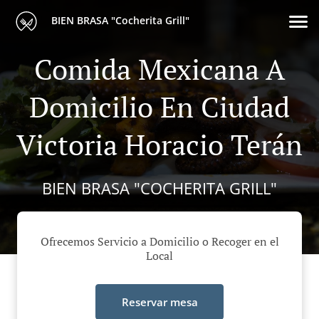
BIEN BRASA "Cocherita Grill"
Comida Mexicana A
Domicilio En Ciudad
Victoria Horacio Terán
BIEN BRASA "COCHERITA GRILL"
Ofrecemos Servicio a Domicilio o Recoger en el
Local
Reservar mesa