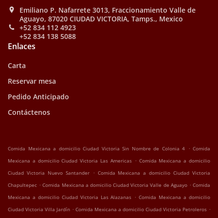
Emiliano P. Nafarrete 3013, Fraccionamiento Valle de
Aguayo, 87020 CIUDAD VICTORIA, Tamps., Mexico
+52 834 112 4923
+52 834 138 5088
Enlaces
Carta
Reservar mesa
Pedido Anticipado
Contáctenos
.
Comida Mexicana a domicilio Ciudad Victoria Sin Nombre de Colonia 4
Comida
.
Mexicana a domicilio Ciudad Victoria Las Americas
Comida Mexicana a domicilio
.
Ciudad Victoria Nuevo Santander
Comida Mexicana a domicilio Ciudad Victoria
.
.
Chapultepec
Comida Mexicana a domicilio Ciudad Victoria Valle de Aguayo
Comida
.
Mexicana a domicilio Ciudad Victoria Las Alazanas
Comida Mexicana a domicilio
.
.
Ciudad Victoria Villa Jardín
Comida Mexicana a domicilio Ciudad Victoria Petroleros