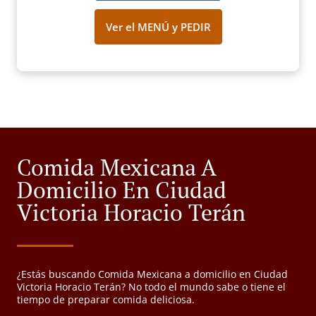
Ver el MENÚ y PEDIR
Comida Mexicana A
Domicilio En Ciudad
Victoria Horacio Terán
¿Estás buscando Comida Mexicana a domicilio en Ciudad
Victoria Horacio Terán? No todo el mundo sabe o tiene el
tiempo de preparar comida deliciosa.