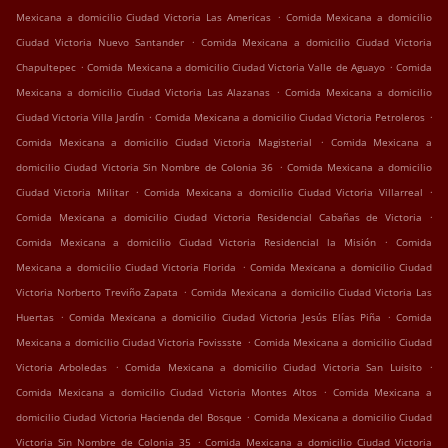
.
Mexicana a domicilio Ciudad Victoria Las Americas
Comida Mexicana a domicilio
.
Ciudad Victoria Nuevo Santander
Comida Mexicana a domicilio Ciudad Victoria
.
.
Chapultepec
Comida Mexicana a domicilio Ciudad Victoria Valle de Aguayo
Comida
.
Mexicana a domicilio Ciudad Victoria Las Alazanas
Comida Mexicana a domicilio
.
.
Ciudad Victoria Villa Jardín
Comida Mexicana a domicilio Ciudad Victoria Petroleros
.
Comida Mexicana a domicilio Ciudad Victoria Magisterial
Comida Mexicana a
.
domicilio Ciudad Victoria Sin Nombre de Colonia 36
Comida Mexicana a domicilio
.
.
Ciudad Victoria Militar
Comida Mexicana a domicilio Ciudad Victoria Villarreal
.
Comida Mexicana a domicilio Ciudad Victoria Residencial Cabañas de Victoria
.
Comida Mexicana a domicilio Ciudad Victoria Residencial la Misión
Comida
.
Mexicana a domicilio Ciudad Victoria Florida
Comida Mexicana a domicilio Ciudad
.
Victoria Norberto Treviño Zapata
Comida Mexicana a domicilio Ciudad Victoria Las
.
.
Huertas
Comida Mexicana a domicilio Ciudad Victoria Jesús Elías Piña
Comida
.
Mexicana a domicilio Ciudad Victoria Fovissste
Comida Mexicana a domicilio Ciudad
.
.
Victoria Arboledas
Comida Mexicana a domicilio Ciudad Victoria San Luisito
.
Comida Mexicana a domicilio Ciudad Victoria Montes Altos
Comida Mexicana a
.
domicilio Ciudad Victoria Hacienda del Bosque
Comida Mexicana a domicilio Ciudad
.
Victoria Sin Nombre de Colonia 35
Comida Mexicana a domicilio Ciudad Victoria