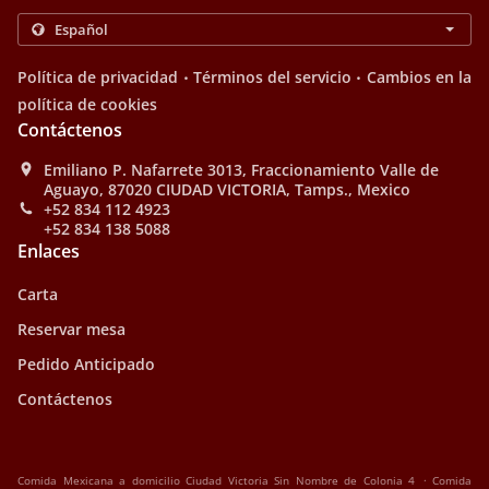
.
.
Política de privacidad
Términos del servicio
Cambios en la
política de cookies
Contáctenos
Emiliano P. Nafarrete 3013, Fraccionamiento Valle de
Aguayo, 87020 CIUDAD VICTORIA, Tamps., Mexico
+52 834 112 4923
+52 834 138 5088
Enlaces
Carta
Reservar mesa
Pedido Anticipado
Contáctenos
.
Comida Mexicana a domicilio Ciudad Victoria Sin Nombre de Colonia 4
Comida