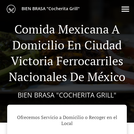
BIEN BRASA "Cocherita Grill"
Comida Mexicana A
Domicilio En Ciudad
Victoria Ferrocarriles
Nacionales De México
BIEN BRASA "COCHERITA GRILL"
Ofrecemos Servicio a Domicilio o Recoger en el
Local