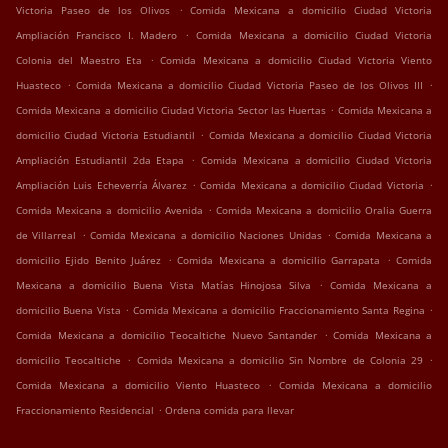
.
Victoria Paseo de los Olivos
Comida Mexicana a domicilio Ciudad Victoria
.
Ampliación Francisco I. Madero
Comida Mexicana a domicilio Ciudad Victoria
.
Colonia del Maestro Eta
Comida Mexicana a domicilio Ciudad Victoria Viento
.
.
Huasteco
Comida Mexicana a domicilio Ciudad Victoria Paseo de los Olivos III
.
Comida Mexicana a domicilio Ciudad Victoria Sector las Huertas
Comida Mexicana a
.
domicilio Ciudad Victoria Estudiantil
Comida Mexicana a domicilio Ciudad Victoria
.
Ampliación Estudiantil 2da Etapa
Comida Mexicana a domicilio Ciudad Victoria
.
.
Ampliación Luis Echeverría Álvarez
Comida Mexicana a domicilio Ciudad Victoria
.
Comida Mexicana a domicilio Avenida
Comida Mexicana a domicilio Oralia Guerra
.
.
de Villarreal
Comida Mexicana a domicilio Naciones Unidas
Comida Mexicana a
.
.
domicilio Ejido Benito Juárez
Comida Mexicana a domicilio Garrapata
Comida
.
Mexicana a domicilio Buena Vista Matías Hinojosa Silva
Comida Mexicana a
.
.
domicilio Buena Vista
Comida Mexicana a domicilio Fraccionamiento Santa Regina
.
Comida Mexicana a domicilio Teocaltiche Nuevo Santander
Comida Mexicana a
.
.
domicilio Teocaltiche
Comida Mexicana a domicilio Sin Nombre de Colonia 29
.
Comida Mexicana a domicilio Viento Huasteco
Comida Mexicana a domicilio
.
Fraccionamiento Residencial
Ordena comida para llevar