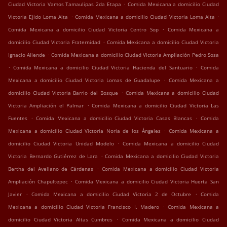
.
Ciudad Victoria Vamos Tamaulipas 2da Etapa
Comida Mexicana a domicilio Ciudad
.
.
Victoria Ejido Loma Alta
Comida Mexicana a domicilio Ciudad Victoria Loma Alta
.
Comida Mexicana a domicilio Ciudad Victoria Centro Sop
Comida Mexicana a
.
domicilio Ciudad Victoria Fraternidad
Comida Mexicana a domicilio Ciudad Victoria
.
Ignacio Allende
Comida Mexicana a domicilio Ciudad Victoria Ampliación Pedro Sosa
.
.
Comida Mexicana a domicilio Ciudad Victoria Hacienda del Santuario
Comida
.
Mexicana a domicilio Ciudad Victoria Lomas de Guadalupe
Comida Mexicana a
.
domicilio Ciudad Victoria Barrio del Bosque
Comida Mexicana a domicilio Ciudad
.
Victoria Ampliación el Palmar
Comida Mexicana a domicilio Ciudad Victoria Las
.
.
Fuentes
Comida Mexicana a domicilio Ciudad Victoria Casas Blancas
Comida
.
Mexicana a domicilio Ciudad Victoria Noria de los Ángeles
Comida Mexicana a
.
domicilio Ciudad Victoria Unidad Modelo
Comida Mexicana a domicilio Ciudad
.
Victoria Bernardo Gutiérrez de Lara
Comida Mexicana a domicilio Ciudad Victoria
.
Bertha del Avellano de Cárdenas
Comida Mexicana a domicilio Ciudad Victoria
.
Ampliación Chapultepec
Comida Mexicana a domicilio Ciudad Victoria Huerta San
.
.
Javier
Comida Mexicana a domicilio Ciudad Victoria 2 de Octubre
Comida
.
Mexicana a domicilio Ciudad Victoria Francisco I. Madero
Comida Mexicana a
.
domicilio Ciudad Victoria Altas Cumbres
Comida Mexicana a domicilio Ciudad