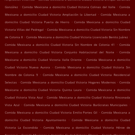
.
.
González
Comida Mexicana a domicilio Ciudad Victoria Colinas del Valle
Comida
.
Mexicana a domicilio Ciudad Victoria Ampliación la Libertad
Comida Mexicana a
.
domicilio Ciudad Victoria Puerta de Hierro
Comida Mexicana a domicilio Ciudad
.
Victoria Villas del Pedregal
Comida Mexicana a domicilio Ciudad Victoria Sin Nombre
.
.
de Colonia 8
Comida Mexicana a domicilio Ciudad Victoria Licenciado Benito Juárez
.
Comida Mexicana a domicilio Ciudad Victoria Sin Nombre de Colonia 41
Comida
.
Mexicana a domicilio Ciudad Victoria Conjunto Habitacional del Norte
Comida
.
Mexicana a domicilio Ciudad Victoria Valle Oriente
Comida Mexicana a domicilio
.
Ciudad Victoria Nueva Aurora
Comida Mexicana a domicilio Ciudad Victoria Sin
.
Nombre de Colonia 9
Comida Mexicana a domicilio Ciudad Victoria Residencial
.
.
Selectas
Comida Mexicana a domicilio Ciudad Victoria Hogares Modernos
Comida
.
Mexicana a domicilio Ciudad Victoria Quinta Laura
Comida Mexicana a domicilio
.
Ciudad Victoria Vista Azul
Comida Mexicana a domicilio Ciudad Victoria Rinconada
.
.
Vista Azul
Comida Mexicana a domicilio Ciudad Victoria Burócratas Municipales
.
Comida Mexicana a domicilio Ciudad Victoria Emilio Portes Gil
Comida Mexicana a
.
domicilio Ciudad Victoria Ayuntamiento
Comida Mexicana a domicilio Ciudad
.
Victoria La Escondida
Comida Mexicana a domicilio Ciudad Victoria Héroe de
.
.