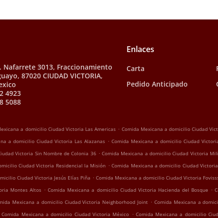
Enlaces
. Nafarrete 3013, Fraccionamiento
Carta
Aguayo, 87020 CIUDAD VICTORIA,
Pedido Anticipado
exico
2 4923
8 5088
.
xicana a domicilio Ciudad Victoria Las Americas
Comida Mexicana a domicilio Ciudad Vic
.
a a domicilio Ciudad Victoria Las Alazanas
Comida Mexicana a domicilio Ciudad Victoria
.
iudad Victoria Sin Nombre de Colonia 36
Comida Mexicana a domicilio Ciudad Victoria Mili
.
icilio Ciudad Victoria Residencial la Misión
Comida Mexicana a domicilio Ciudad Victoria
.
cilio Ciudad Victoria Jesús Elías Piña
Comida Mexicana a domicilio Ciudad Victoria Foviss
.
.
oria Montes Altos
Comida Mexicana a domicilio Ciudad Victoria Hacienda del Bosque
C
.
mida Mexicana a domicilio Ciudad Victoria Neighborhood Joint
Comida Mexicana a domicil
.
Comida Mexicana a domicilio Ciudad Victoria México
Comida Mexicana a domicilio Ciud