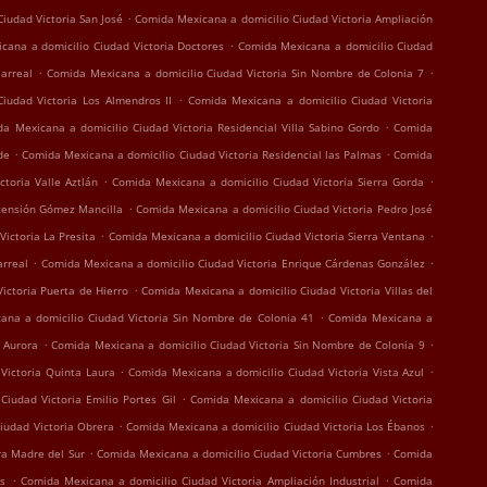
.
iudad Victoria San José
Comida Mexicana a domicilio Ciudad Victoria Ampliación
.
cana a domicilio Ciudad Victoria Doctores
Comida Mexicana a domicilio Ciudad
.
.
larreal
Comida Mexicana a domicilio Ciudad Victoria Sin Nombre de Colonia 7
.
iudad Victoria Los Almendros II
Comida Mexicana a domicilio Ciudad Victoria
.
a Mexicana a domicilio Ciudad Victoria Residencial Villa Sabino Gordo
Comida
.
.
de
Comida Mexicana a domicilio Ciudad Victoria Residencial las Palmas
Comida
.
.
toria Valle Aztlán
Comida Mexicana a domicilio Ciudad Victoria Sierra Gorda
.
censión Gómez Mancilla
Comida Mexicana a domicilio Ciudad Victoria Pedro José
.
.
ictoria La Presita
Comida Mexicana a domicilio Ciudad Victoria Sierra Ventana
.
.
arreal
Comida Mexicana a domicilio Ciudad Victoria Enrique Cárdenas González
.
ictoria Puerta de Hierro
Comida Mexicana a domicilio Ciudad Victoria Villas del
.
ana a domicilio Ciudad Victoria Sin Nombre de Colonia 41
Comida Mexicana a
.
.
 Aurora
Comida Mexicana a domicilio Ciudad Victoria Sin Nombre de Colonia 9
.
.
Victoria Quinta Laura
Comida Mexicana a domicilio Ciudad Victoria Vista Azul
.
iudad Victoria Emilio Portes Gil
Comida Mexicana a domicilio Ciudad Victoria
.
.
iudad Victoria Obrera
Comida Mexicana a domicilio Ciudad Victoria Los Ébanos
.
.
ra Madre del Sur
Comida Mexicana a domicilio Ciudad Victoria Cumbres
Comida
.
.
es
Comida Mexicana a domicilio Ciudad Victoria Ampliación Industrial
Comida