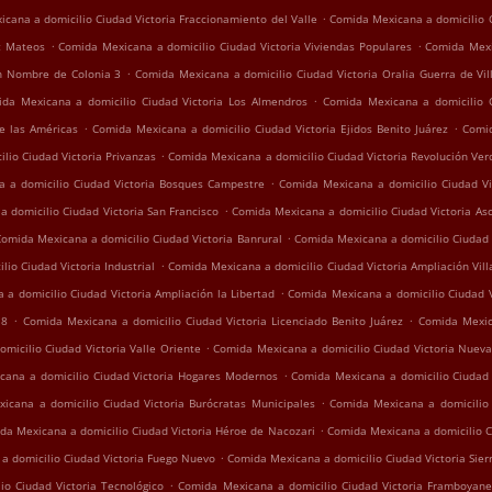
.
cana a domicilio Ciudad Victoria Fraccionamiento del Valle
Comida Mexicana a domicilio C
.
.
z Mateos
Comida Mexicana a domicilio Ciudad Victoria Viviendas Populares
Comida Mexi
.
in Nombre de Colonia 3
Comida Mexicana a domicilio Ciudad Victoria Oralia Guerra de Vil
.
da Mexicana a domicilio Ciudad Victoria Los Almendros
Comida Mexicana a domicilio C
.
.
e las Américas
Comida Mexicana a domicilio Ciudad Victoria Ejidos Benito Juárez
Comid
.
lio Ciudad Victoria Privanzas
Comida Mexicana a domicilio Ciudad Victoria Revolución Ver
.
 a domicilio Ciudad Victoria Bosques Campestre
Comida Mexicana a domicilio Ciudad Vic
.
 domicilio Ciudad Victoria San Francisco
Comida Mexicana a domicilio Ciudad Victoria As
.
Comida Mexicana a domicilio Ciudad Victoria Banrural
Comida Mexicana a domicilio Ciudad V
.
io Ciudad Victoria Industrial
Comida Mexicana a domicilio Ciudad Victoria Ampliación Vill
.
a domicilio Ciudad Victoria Ampliación la Libertad
Comida Mexicana a domicilio Ciudad V
.
.
 8
Comida Mexicana a domicilio Ciudad Victoria Licenciado Benito Juárez
Comida Mexic
.
micilio Ciudad Victoria Valle Oriente
Comida Mexicana a domicilio Ciudad Victoria Nueva
.
cana a domicilio Ciudad Victoria Hogares Modernos
Comida Mexicana a domicilio Ciudad 
.
icana a domicilio Ciudad Victoria Burócratas Municipales
Comida Mexicana a domicilio C
.
da Mexicana a domicilio Ciudad Victoria Héroe de Nacozari
Comida Mexicana a domicilio C
.
a domicilio Ciudad Victoria Fuego Nuevo
Comida Mexicana a domicilio Ciudad Victoria Sier
.
o Ciudad Victoria Tecnológico
Comida Mexicana a domicilio Ciudad Victoria Framboyan