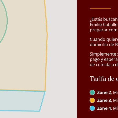
¿Estás buscan
Emilio Caball
preparar comi
Cuando quiere
domicilio de B
Simplemente se
pago y espera
de comida a d
Tarifa de 
Zone 2
, M
Zone 3
, M
Zone 4
, M