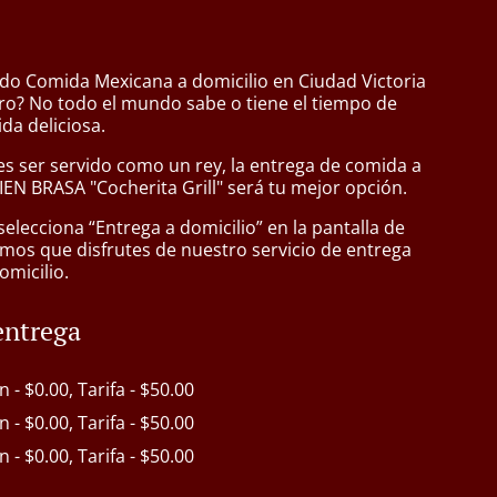
do Comida Mexicana a domicilio en Ciudad Victoria
ero? No todo el mundo sabe o tiene el tiempo de
da deliciosa.
s ser servido como un rey, la entrega de comida a
IEN BRASA "Cocherita Grill" será tu mejor opción.
lecciona “Entrega a domicilio” en la pantalla de
mos que disfrutes de nuestro servicio de entrega
omicilio.
entrega
in - $0.00, Tarifa - $50.00
in - $0.00, Tarifa - $50.00
in - $0.00, Tarifa - $50.00