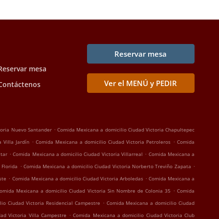
Reservar mesa
Reservar mesa
Ver el MENÚ y PEDIR
Contáctenos
.
toria Nuevo Santander
Comida Mexicana a domicilio Ciudad Victoria Chapultepec
.
.
 Villa Jardín
Comida Mexicana a domicilio Ciudad Victoria Petroleros
Comida
.
.
tar
Comida Mexicana a domicilio Ciudad Victoria Villarreal
Comida Mexicana a
.
.
 Florida
Comida Mexicana a domicilio Ciudad Victoria Norberto Treviño Zapata
.
.
ste
Comida Mexicana a domicilio Ciudad Victoria Arboledas
Comida Mexicana a
.
omida Mexicana a domicilio Ciudad Victoria Sin Nombre de Colonia 35
Comida
.
io Ciudad Victoria Residencial Campestre
Comida Mexicana a domicilio Ciudad
.
ad Victoria Villa Campestre
Comida Mexicana a domicilio Ciudad Victoria Club