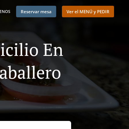
ENOS
Reservar mesa
Ver el MENÚ y PEDIR
cilio En
aballero