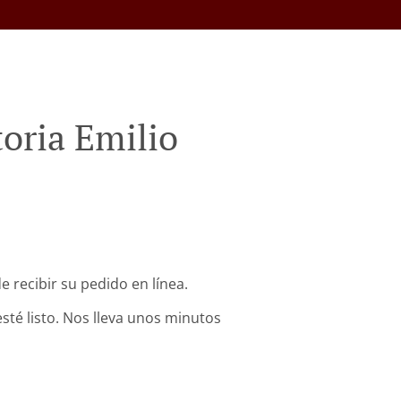
oria Emilio
 recibir su pedido en línea.
sté listo. Nos lleva unos minutos