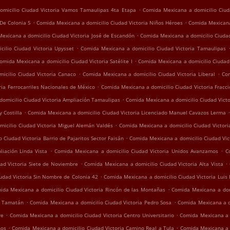
.
micilio Ciudad Victoria Vamos Tamaulipas 4ta Etapa
Comida Mexicana a domicilio Ciud
.
.
De Colonia 5
Comida Mexicana a domicilio Ciudad Victoria Niños Héroes
Comida Mexicana 
.
exicana a domicilio Ciudad Victoria José de Escandón
Comida Mexicana a domicilio Ciudad
.
ilio Ciudad Victoria Upysset
Comida Mexicana a domicilio Ciudad Victoria Tamaulipas
.
omida Mexicana a domicilio Ciudad Victoria Satélite I
Comida Mexicana a domicilio Ciudad 
.
.
icilio Ciudad Victoria Canaco
Comida Mexicana a domicilio Ciudad Victoria Liberal
Com
.
ia Ferrocarriles Nacionales de México
Comida Mexicana a domicilio Ciudad Victoria Fracc
.
omicilio Ciudad Victoria Ampliación Tamaulipas
Comida Mexicana a domicilio Ciudad Vict
.
.
 Costilla
Comida Mexicana a domicilio Ciudad Victoria Licenciado Manuel Cavazos Lerma
.
icilio Ciudad Victoria Miguel Alemán Valdés
Comida Mexicana a domicilio Ciudad Victori
.
 Ciudad Victoria Barrio de Pajaritos Sector Faisán
Comida Mexicana a domicilio Ciudad Vic
.
.
iación Linda Vista
Comida Mexicana a domicilio Ciudad Victoria Unidos Avanzamos
C
.
.
ad Victoria Siete de Noviembre
Comida Mexicana a domicilio Ciudad Victoria Alta Vista
.
udad Victoria Sin Nombre de Colonia 42
Comida Mexicana a domicilio Ciudad Victoria Luis 
.
ida Mexicana a domicilio Ciudad Victoria Rincón de las Montañas
Comida Mexicana a domi
.
.
a Tamatán
Comida Mexicana a domicilio Ciudad Victoria Pedro Sosa
Comida Mexicana a do
.
.
re
Comida Mexicana a domicilio Ciudad Victoria Centro Universitario
Comida Mexicana a d
.
.
nos
Comida Mexicana a domicilio Ciudad Victoria Camino Real a Tula
Comida Mexicana a d