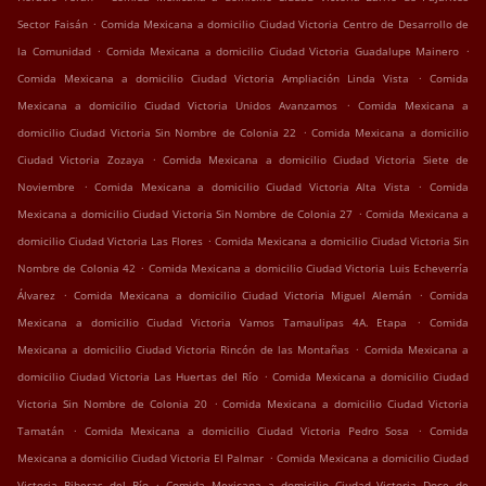
.
Sector Faisán
Comida Mexicana a domicilio Ciudad Victoria Centro de Desarrollo de
.
.
la Comunidad
Comida Mexicana a domicilio Ciudad Victoria Guadalupe Mainero
.
Comida Mexicana a domicilio Ciudad Victoria Ampliación Linda Vista
Comida
.
Mexicana a domicilio Ciudad Victoria Unidos Avanzamos
Comida Mexicana a
.
domicilio Ciudad Victoria Sin Nombre de Colonia 22
Comida Mexicana a domicilio
.
Ciudad Victoria Zozaya
Comida Mexicana a domicilio Ciudad Victoria Siete de
.
.
Noviembre
Comida Mexicana a domicilio Ciudad Victoria Alta Vista
Comida
.
Mexicana a domicilio Ciudad Victoria Sin Nombre de Colonia 27
Comida Mexicana a
.
domicilio Ciudad Victoria Las Flores
Comida Mexicana a domicilio Ciudad Victoria Sin
.
Nombre de Colonia 42
Comida Mexicana a domicilio Ciudad Victoria Luis Echeverría
.
.
Álvarez
Comida Mexicana a domicilio Ciudad Victoria Miguel Alemán
Comida
.
Mexicana a domicilio Ciudad Victoria Vamos Tamaulipas 4A. Etapa
Comida
.
Mexicana a domicilio Ciudad Victoria Rincón de las Montañas
Comida Mexicana a
.
domicilio Ciudad Victoria Las Huertas del Río
Comida Mexicana a domicilio Ciudad
.
Victoria Sin Nombre de Colonia 20
Comida Mexicana a domicilio Ciudad Victoria
.
.
Tamatán
Comida Mexicana a domicilio Ciudad Victoria Pedro Sosa
Comida
.
Mexicana a domicilio Ciudad Victoria El Palmar
Comida Mexicana a domicilio Ciudad
.
Victoria Riberas del Río
Comida Mexicana a domicilio Ciudad Victoria Doce de