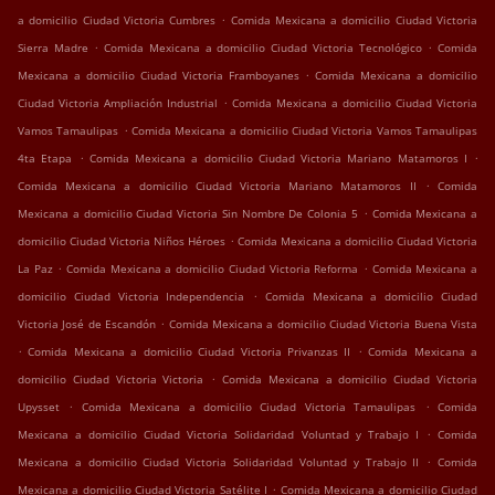
.
a domicilio Ciudad Victoria Cumbres
Comida Mexicana a domicilio Ciudad Victoria
.
.
Sierra Madre
Comida Mexicana a domicilio Ciudad Victoria Tecnológico
Comida
.
Mexicana a domicilio Ciudad Victoria Framboyanes
Comida Mexicana a domicilio
.
Ciudad Victoria Ampliación Industrial
Comida Mexicana a domicilio Ciudad Victoria
.
Vamos Tamaulipas
Comida Mexicana a domicilio Ciudad Victoria Vamos Tamaulipas
.
.
4ta Etapa
Comida Mexicana a domicilio Ciudad Victoria Mariano Matamoros I
.
Comida Mexicana a domicilio Ciudad Victoria Mariano Matamoros II
Comida
.
Mexicana a domicilio Ciudad Victoria Sin Nombre De Colonia 5
Comida Mexicana a
.
domicilio Ciudad Victoria Niños Héroes
Comida Mexicana a domicilio Ciudad Victoria
.
.
La Paz
Comida Mexicana a domicilio Ciudad Victoria Reforma
Comida Mexicana a
.
domicilio Ciudad Victoria Independencia
Comida Mexicana a domicilio Ciudad
.
Victoria José de Escandón
Comida Mexicana a domicilio Ciudad Victoria Buena Vista
.
.
Comida Mexicana a domicilio Ciudad Victoria Privanzas II
Comida Mexicana a
.
domicilio Ciudad Victoria Victoria
Comida Mexicana a domicilio Ciudad Victoria
.
.
Upysset
Comida Mexicana a domicilio Ciudad Victoria Tamaulipas
Comida
.
Mexicana a domicilio Ciudad Victoria Solidaridad Voluntad y Trabajo I
Comida
.
Mexicana a domicilio Ciudad Victoria Solidaridad Voluntad y Trabajo II
Comida
.
Mexicana a domicilio Ciudad Victoria Satélite I
Comida Mexicana a domicilio Ciudad