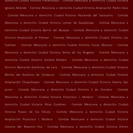
domicilio Ciudad Victoria Fraternidad
Comida Mexicana a domicilio Ciudad Victoria
.
Ignacio Allende
Comida Mexicana a domicilio Ciudad Victoria Ampliación Pedro Sosa
.
.
Comida Mexicana a domicilio Ciudad Victoria Hacienda del Santuario
Comida
.
Mexicana a domicilio Ciudad Victoria Lomas de Guadalupe
Comida Mexicana a
.
domicilio Ciudad Victoria Barrio del Bosque
Comida Mexicana a domicilio Ciudad
.
Victoria Ampliación el Palmar
Comida Mexicana a domicilio Ciudad Victoria Las
.
.
Fuentes
Comida Mexicana a domicilio Ciudad Victoria Casas Blancas
Comida
.
Mexicana a domicilio Ciudad Victoria Noria de los Ángeles
Comida Mexicana a
.
domicilio Ciudad Victoria Unidad Modelo
Comida Mexicana a domicilio Ciudad
.
Victoria Bernardo Gutiérrez de Lara
Comida Mexicana a domicilio Ciudad Victoria
.
Bertha del Avellano de Cárdenas
Comida Mexicana a domicilio Ciudad Victoria
.
Ampliación Chapultepec
Comida Mexicana a domicilio Ciudad Victoria Huerta San
.
.
Javier
Comida Mexicana a domicilio Ciudad Victoria 2 de Octubre
Comida
.
Mexicana a domicilio Ciudad Victoria Francisco I. Madero
Comida Mexicana a
.
domicilio Ciudad Victoria Altas Cumbres
Comida Mexicana a domicilio Ciudad
.
Victoria Paseo de los Olivos
Comida Mexicana a domicilio Ciudad Victoria
.
Ampliación Francisco I. Madero
Comida Mexicana a domicilio Ciudad Victoria
.
Colonia del Maestro Eta
Comida Mexicana a domicilio Ciudad Victoria Viento