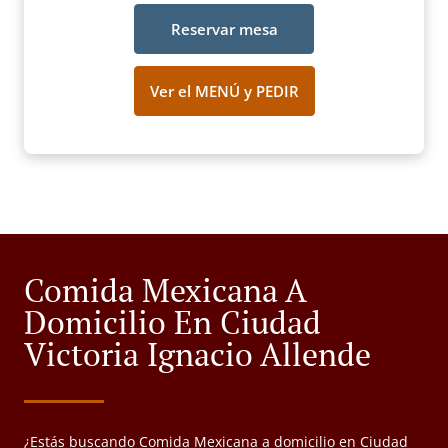
Reservar mesa
Ver el MENÚ y PEDIR
Comida Mexicana A
Domicilio En Ciudad
Victoria Ignacio Allende
¿Estás buscando Comida Mexicana a domicilio en Ciudad