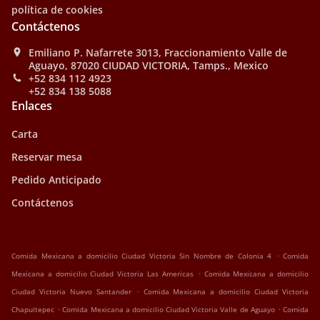
política de cookies
Contáctenos
Emiliano P. Nafarrete 3013, Fraccionamiento Valle de
Aguayo, 87020 CIUDAD VICTORIA, Tamps., Mexico
+52 834 112 4923
+52 834 138 5088
Enlaces
Carta
Reservar mesa
Pedido Anticipado
Contáctenos
.
Comida Mexicana a domicilio Ciudad Victoria Sin Nombre de Colonia 4
Comida
.
Mexicana a domicilio Ciudad Victoria Las Americas
Comida Mexicana a domicilio
.
Ciudad Victoria Nuevo Santander
Comida Mexicana a domicilio Ciudad Victoria
.
.
Chapultepec
Comida Mexicana a domicilio Ciudad Victoria Valle de Aguayo
Comida