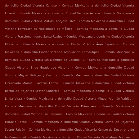
.
domicilio Ciudad Victoria Canaco
Comida Mexicana a domicilio Ciudad Victoria
.
.
Liberal
Comida Mexicana a domicilio Ciudad Victoria Azteca
Comida Mexicana a
.
domicilio Ciudad Victoria Matías Hinojosa Silva
Comida Mexicana a domicilio Ciudad
.
Victoria Ferrocarriles Nacionales de México
Comida Mexicana a domicilio Ciudad
.
Victoria Fraccionamiento Santa Regina
Comida Mexicana a domicilio Ciudad Victoria
.
.
Moderna
Comida Mexicana a domicilio Ciudad Victoria Área Pajaritos
Comida
.
Mexicana a domicilio Ciudad Victoria Ampliación Tamaulipas
Comida Mexicana a
.
domicilio Ciudad Victoria Sin Nombre de Colonia 13
Comida Mexicana a domicilio
.
Ciudad Victoria Ejido Guadalupe Victoria
Comida Mexicana a domicilio Ciudad
.
Victoria Miguel Hidalgo y Costilla
Comida Mexicana a domicilio Ciudad Victoria
.
Licenciado Manuel Cavazos Lerma
Comida Mexicana a domicilio Ciudad Victoria
.
Barrio de Pajaritos Sector Codorniz
Comida Mexicana a domicilio Ciudad Victoria
.
.
Linda Vista
Comida Mexicana a domicilio Ciudad Victoria Miguel Alemán Valdés
.
Comida Mexicana a domicilio Ciudad Victoria Primavera
Comida Mexicana a
.
domicilio Ciudad Victoria Las Palomas
Comida Mexicana a domicilio Ciudad Victoria
.
Horacio Terán
Comida Mexicana a domicilio Ciudad Victoria Barrio de Pajaritos
.
Sector Faisán
Comida Mexicana a domicilio Ciudad Victoria Centro de Desarrollo de
.
.
la Comunidad
Comida Mexicana a domicilio Ciudad Victoria Guadalupe Mainero