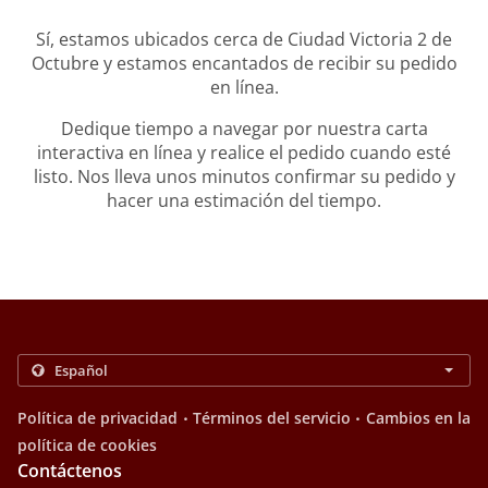
Sí, estamos ubicados cerca de Ciudad Victoria 2 de
Octubre y estamos encantados de recibir su pedido
en línea.
Dedique tiempo a navegar por nuestra carta
interactiva en línea y realice el pedido cuando esté
listo. Nos lleva unos minutos confirmar su pedido y
hacer una estimación del tiempo.
.
.
Política de privacidad
Términos del servicio
Cambios en la
política de cookies
Contáctenos