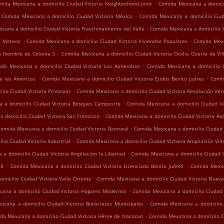
.
mida Mexicana a domicilio Ciudad Victoria Neighborhood Joint
Comida Mexicana a domicil
.
Comida Mexicana a domicilio Ciudad Victoria México
Comida Mexicana a domicilio Ciud
.
cana a domicilio Ciudad Victoria Fraccionamiento del Valle
Comida Mexicana a domicilio C
.
.
z Mateos
Comida Mexicana a domicilio Ciudad Victoria Viviendas Populares
Comida Mexi
.
in Nombre de Colonia 3
Comida Mexicana a domicilio Ciudad Victoria Oralia Guerra de Vil
.
da Mexicana a domicilio Ciudad Victoria Los Almendros
Comida Mexicana a domicilio C
.
.
e las Américas
Comida Mexicana a domicilio Ciudad Victoria Ejidos Benito Juárez
Comid
.
lio Ciudad Victoria Privanzas
Comida Mexicana a domicilio Ciudad Victoria Revolución Ver
.
 a domicilio Ciudad Victoria Bosques Campestre
Comida Mexicana a domicilio Ciudad Vic
.
 domicilio Ciudad Victoria San Francisco
Comida Mexicana a domicilio Ciudad Victoria As
.
Comida Mexicana a domicilio Ciudad Victoria Banrural
Comida Mexicana a domicilio Ciudad V
.
io Ciudad Victoria Industrial
Comida Mexicana a domicilio Ciudad Victoria Ampliación Vill
.
a domicilio Ciudad Victoria Ampliación la Libertad
Comida Mexicana a domicilio Ciudad V
.
.
 8
Comida Mexicana a domicilio Ciudad Victoria Licenciado Benito Juárez
Comida Mexic
.
micilio Ciudad Victoria Valle Oriente
Comida Mexicana a domicilio Ciudad Victoria Nueva
.
cana a domicilio Ciudad Victoria Hogares Modernos
Comida Mexicana a domicilio Ciudad 
.
icana a domicilio Ciudad Victoria Burócratas Municipales
Comida Mexicana a domicilio C
.
da Mexicana a domicilio Ciudad Victoria Héroe de Nacozari
Comida Mexicana a domicilio C