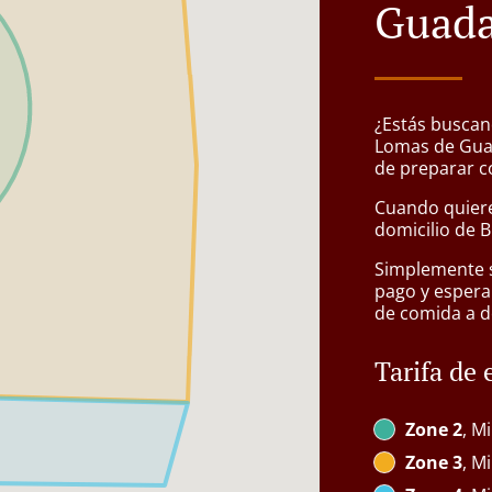
Guada
¿Estás buscan
Lomas de Guad
de preparar c
Cuando quiere
domicilio de B
Simplemente se
pago y espera
de comida a d
Tarifa de 
Zone 2
, M
Zone 3
, M