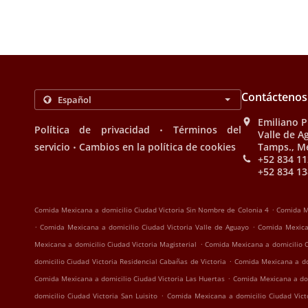
Contáctenos
Emiliano P
.
Política de privacidad
Términos del
Valle de 
.
servicio
Cambios en la política de cookies
Tamps., M
+52 834 11
+52 834 13
.
Comida Mexicana a domicilio Ciudad Victoria Sin Nombre de Colonia 4
Comida Me
.
.
Comida Mexicana a domicilio Ciudad Victoria Valle de Aguayo
Comida Mexican
.
Mexicana a domicilio Ciudad Victoria Magisterial
Comida Mexicana a domicilio C
.
domicilio Ciudad Victoria Residencial Cabañas de Victoria
Comida Mexicana a dom
.
Comida Mexicana a domicilio Ciudad Victoria Las Huertas
Comida Mexicana a domi
.
domicilio Ciudad Victoria San Luisito
Comida Mexicana a domicilio Ciudad Vict