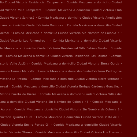
.
io Ciudad Victoria Residencial Campestre
Comida Mexicana a domicilio Ciudad
.
ad Victoria Villa Campestre
Comida Mexicana a domicilio Ciudad Victoria Club
.
iudad Victoria San José
Comida Mexicana a domicilio Ciudad Victoria Ampliación
.
cana a domicilio Ciudad Victoria Doctores
Comida Mexicana a domicilio Ciudad
.
.
larreal
Comida Mexicana a domicilio Ciudad Victoria Sin Nombre de Colonia 7
.
iudad Victoria Los Almendros II
Comida Mexicana a domicilio Ciudad Victoria
.
a Mexicana a domicilio Ciudad Victoria Residencial Villa Sabino Gordo
Comida
.
.
de
Comida Mexicana a domicilio Ciudad Victoria Residencial las Palmas
Comida
.
.
toria Valle Aztlán
Comida Mexicana a domicilio Ciudad Victoria Sierra Gorda
.
censión Gómez Mancilla
Comida Mexicana a domicilio Ciudad Victoria Pedro José
.
.
ictoria La Presita
Comida Mexicana a domicilio Ciudad Victoria Sierra Ventana
.
.
arreal
Comida Mexicana a domicilio Ciudad Victoria Enrique Cárdenas González
.
ictoria Puerta de Hierro
Comida Mexicana a domicilio Ciudad Victoria Villas del
.
ana a domicilio Ciudad Victoria Sin Nombre de Colonia 41
Comida Mexicana a
.
.
 Aurora
Comida Mexicana a domicilio Ciudad Victoria Sin Nombre de Colonia 9
.
.
Victoria Quinta Laura
Comida Mexicana a domicilio Ciudad Victoria Vista Azul
.
iudad Victoria Emilio Portes Gil
Comida Mexicana a domicilio Ciudad Victoria
.
.
iudad Victoria Obrera
Comida Mexicana a domicilio Ciudad Victoria Los Ébanos