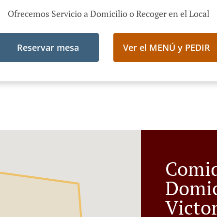
Ofrecemos Servicio a Domicilio o Recoger en el Local
Reservar mesa
Ver el MENÚ y PEDIR
Comid
Domic
Victo