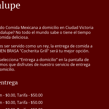
lupe
do Comida Mexicana a domicilio en Ciudad Victoria
alupe? No todo el mundo sabe o tiene el tiempo
omida deliciosa.
s ser servido como un rey, la entrega de comida a
IEN BRASA "Cocherita Grill" será tu mejor opción.
lecciona “Entrega a domicilio” en la pantalla de
mos que disfrutes de nuestro servicio de entrega
omicilio.
entrega
in - $0.00, Tarifa - $50.00
in - $0.00, Tarifa - $50.00