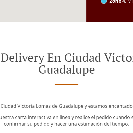
Zone 4
, M
Delivery En Ciudad Vict
Guadalupe
 Ciudad Victoria Lomas de Guadalupe y estamos encantados 
stra carta interactiva en línea y realice el pedido cuando e
confirmar su pedido y hacer una estimación del tiempo.