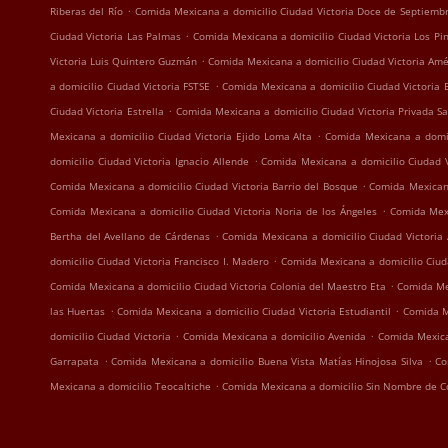
.
Riberas del Río
Comida Mexicana a domicilio Ciudad Victoria Doce de Septiemb
.
Ciudad Victoria Las Palmas
Comida Mexicana a domicilio Ciudad Victoria Los Pi
.
Victoria Luis Quintero Guzmán
Comida Mexicana a domicilio Ciudad Victoria Amér
.
a domicilio Ciudad Victoria FSTSE
Comida Mexicana a domicilio Ciudad Victoria E
.
Ciudad Victoria Estrella
Comida Mexicana a domicilio Ciudad Victoria Privada Sa
.
Mexicana a domicilio Ciudad Victoria Ejido Loma Alta
Comida Mexicana a domic
.
domicilio Ciudad Victoria Ignacio Allende
Comida Mexicana a domicilio Ciudad V
.
Comida Mexicana a domicilio Ciudad Victoria Barrio del Bosque
Comida Mexicana
.
Comida Mexicana a domicilio Ciudad Victoria Noria de los Ángeles
Comida Mexi
.
Bertha del Avellano de Cárdenas
Comida Mexicana a domicilio Ciudad Victoria
.
domicilio Ciudad Victoria Francisco I. Madero
Comida Mexicana a domicilio Ciud
.
Comida Mexicana a domicilio Ciudad Victoria Colonia del Maestro Eta
Comida Mex
.
.
las Huertas
Comida Mexicana a domicilio Ciudad Victoria Estudiantil
Comida M
.
.
domicilio Ciudad Victoria
Comida Mexicana a domicilio Avenida
Comida Mexican
.
.
Garrapata
Comida Mexicana a domicilio Buena Vista Matías Hinojosa Silva
Co
.
Mexicana a domicilio Teocaltiche
Comida Mexicana a domicilio Sin Nombre de C