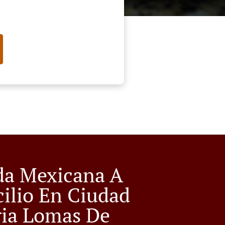
a Mexicana A
ilio En Ciudad
ria Lomas De