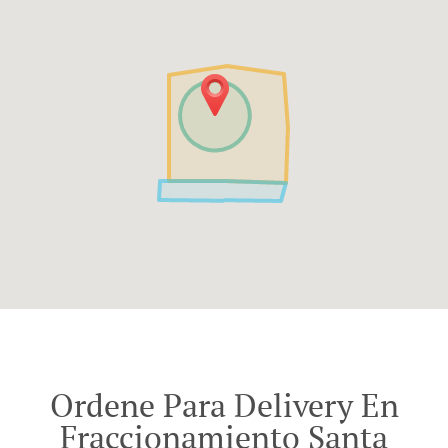
Ordene Para Delivery En
Fraccionamiento Santa