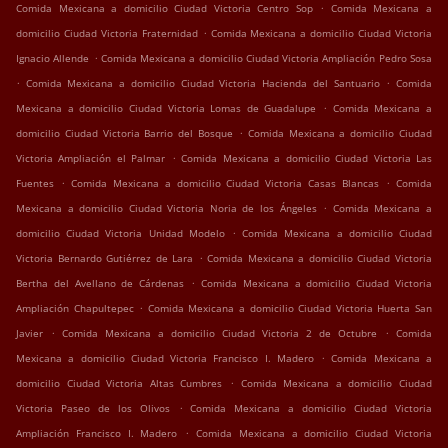
.
Comida Mexicana a domicilio Ciudad Victoria Centro Sop
Comida Mexicana a
.
domicilio Ciudad Victoria Fraternidad
Comida Mexicana a domicilio Ciudad Victoria
.
Ignacio Allende
Comida Mexicana a domicilio Ciudad Victoria Ampliación Pedro Sosa
.
.
Comida Mexicana a domicilio Ciudad Victoria Hacienda del Santuario
Comida
.
Mexicana a domicilio Ciudad Victoria Lomas de Guadalupe
Comida Mexicana a
.
domicilio Ciudad Victoria Barrio del Bosque
Comida Mexicana a domicilio Ciudad
.
Victoria Ampliación el Palmar
Comida Mexicana a domicilio Ciudad Victoria Las
.
.
Fuentes
Comida Mexicana a domicilio Ciudad Victoria Casas Blancas
Comida
.
Mexicana a domicilio Ciudad Victoria Noria de los Ángeles
Comida Mexicana a
.
domicilio Ciudad Victoria Unidad Modelo
Comida Mexicana a domicilio Ciudad
.
Victoria Bernardo Gutiérrez de Lara
Comida Mexicana a domicilio Ciudad Victoria
.
Bertha del Avellano de Cárdenas
Comida Mexicana a domicilio Ciudad Victoria
.
Ampliación Chapultepec
Comida Mexicana a domicilio Ciudad Victoria Huerta San
.
.
Javier
Comida Mexicana a domicilio Ciudad Victoria 2 de Octubre
Comida
.
Mexicana a domicilio Ciudad Victoria Francisco I. Madero
Comida Mexicana a
.
domicilio Ciudad Victoria Altas Cumbres
Comida Mexicana a domicilio Ciudad
.
Victoria Paseo de los Olivos
Comida Mexicana a domicilio Ciudad Victoria
.
Ampliación Francisco I. Madero
Comida Mexicana a domicilio Ciudad Victoria