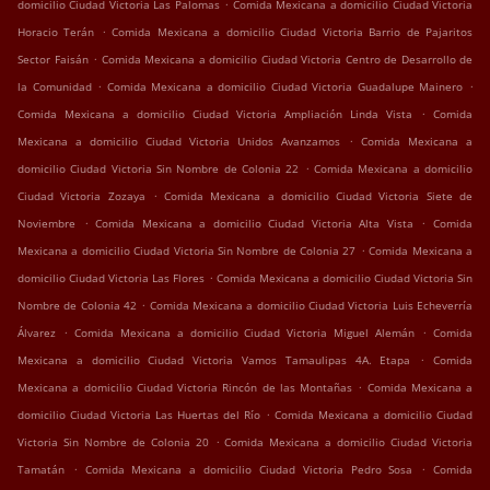
.
domicilio Ciudad Victoria Las Palomas
Comida Mexicana a domicilio Ciudad Victoria
.
Horacio Terán
Comida Mexicana a domicilio Ciudad Victoria Barrio de Pajaritos
.
Sector Faisán
Comida Mexicana a domicilio Ciudad Victoria Centro de Desarrollo de
.
.
la Comunidad
Comida Mexicana a domicilio Ciudad Victoria Guadalupe Mainero
.
Comida Mexicana a domicilio Ciudad Victoria Ampliación Linda Vista
Comida
.
Mexicana a domicilio Ciudad Victoria Unidos Avanzamos
Comida Mexicana a
.
domicilio Ciudad Victoria Sin Nombre de Colonia 22
Comida Mexicana a domicilio
.
Ciudad Victoria Zozaya
Comida Mexicana a domicilio Ciudad Victoria Siete de
.
.
Noviembre
Comida Mexicana a domicilio Ciudad Victoria Alta Vista
Comida
.
Mexicana a domicilio Ciudad Victoria Sin Nombre de Colonia 27
Comida Mexicana a
.
domicilio Ciudad Victoria Las Flores
Comida Mexicana a domicilio Ciudad Victoria Sin
.
Nombre de Colonia 42
Comida Mexicana a domicilio Ciudad Victoria Luis Echeverría
.
.
Álvarez
Comida Mexicana a domicilio Ciudad Victoria Miguel Alemán
Comida
.
Mexicana a domicilio Ciudad Victoria Vamos Tamaulipas 4A. Etapa
Comida
.
Mexicana a domicilio Ciudad Victoria Rincón de las Montañas
Comida Mexicana a
.
domicilio Ciudad Victoria Las Huertas del Río
Comida Mexicana a domicilio Ciudad
.
Victoria Sin Nombre de Colonia 20
Comida Mexicana a domicilio Ciudad Victoria
.
.
Tamatán
Comida Mexicana a domicilio Ciudad Victoria Pedro Sosa
Comida