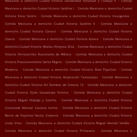
Mexicana a domicilio Ciudad Victoria Solidaridad Voluntad y Trabajo II
Comida
.
Mexicana a domicilio Ciudad Victoria Satélite I
Comida Mexicana a domicilio Ciudad
.
.
Victoria Zona Centro
Comida Mexicana a domicilio Ciudad Victoria Insurgentes
.
Comida Mexicana a domicilio Ciudad Victoria Satélite II
Comida Mexicana a
.
domicilio Ciudad Victoria Canaco
Comida Mexicana a domicilio Ciudad Victoria
.
.
Liberal
Comida Mexicana a domicilio Ciudad Victoria Azteca
Comida Mexicana a
.
domicilio Ciudad Victoria Matías Hinojosa Silva
Comida Mexicana a domicilio Ciudad
.
Victoria Ferrocarriles Nacionales de México
Comida Mexicana a domicilio Ciudad
.
Victoria Fraccionamiento Santa Regina
Comida Mexicana a domicilio Ciudad Victoria
.
.
Moderna
Comida Mexicana a domicilio Ciudad Victoria Área Pajaritos
Comida
.
Mexicana a domicilio Ciudad Victoria Ampliación Tamaulipas
Comida Mexicana a
.
domicilio Ciudad Victoria Sin Nombre de Colonia 13
Comida Mexicana a domicilio
.
Ciudad Victoria Ejido Guadalupe Victoria
Comida Mexicana a domicilio Ciudad
.
Victoria Miguel Hidalgo y Costilla
Comida Mexicana a domicilio Ciudad Victoria
.
Licenciado Manuel Cavazos Lerma
Comida Mexicana a domicilio Ciudad Victoria
.
Barrio de Pajaritos Sector Codorniz
Comida Mexicana a domicilio Ciudad Victoria
.
.
Linda Vista
Comida Mexicana a domicilio Ciudad Victoria Miguel Alemán Valdés
.
Comida Mexicana a domicilio Ciudad Victoria Primavera
Comida Mexicana a