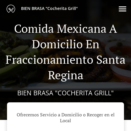
BIEN BRASA "Cocherita Grill"
Comida Mexicana A
Domicilio En
Fraccionamiento Santa
Regina
BIEN BRASA "COCHERITA GRILL"
Ofrecemos Servicio a Domicilio o Recoger en el
Local