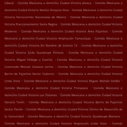
.
.
Liberal
Comida Mexicana a domicilio Ciudad Victoria Azteca
Comida Mexicana a
.
domicilio Ciudad Victoria Matías Hinojosa Silva
Comida Mexicana a domicilio Ciudad
.
Victoria Ferrocarriles Nacionales de México
Comida Mexicana a domicilio Ciudad
.
Victoria Fraccionamiento Santa Regina
Comida Mexicana a domicilio Ciudad Victoria
.
.
Moderna
Comida Mexicana a domicilio Ciudad Victoria Área Pajaritos
Comida
.
Mexicana a domicilio Ciudad Victoria Ampliación Tamaulipas
Comida Mexicana a
.
domicilio Ciudad Victoria Sin Nombre de Colonia 13
Comida Mexicana a domicilio
.
Ciudad Victoria Ejido Guadalupe Victoria
Comida Mexicana a domicilio Ciudad
.
Victoria Miguel Hidalgo y Costilla
Comida Mexicana a domicilio Ciudad Victoria
.
Licenciado Manuel Cavazos Lerma
Comida Mexicana a domicilio Ciudad Victoria
.
Barrio de Pajaritos Sector Codorniz
Comida Mexicana a domicilio Ciudad Victoria
.
.
Linda Vista
Comida Mexicana a domicilio Ciudad Victoria Miguel Alemán Valdés
.
Comida Mexicana a domicilio Ciudad Victoria Primavera
Comida Mexicana a
.
domicilio Ciudad Victoria Las Palomas
Comida Mexicana a domicilio Ciudad Victoria
.
Horacio Terán
Comida Mexicana a domicilio Ciudad Victoria Barrio de Pajaritos
.
Sector Faisán
Comida Mexicana a domicilio Ciudad Victoria Centro de Desarrollo de
.
.
la Comunidad
Comida Mexicana a domicilio Ciudad Victoria Guadalupe Mainero
.
Comida Mexicana a domicilio Ciudad Victoria Ampliación Linda Vista
Comida