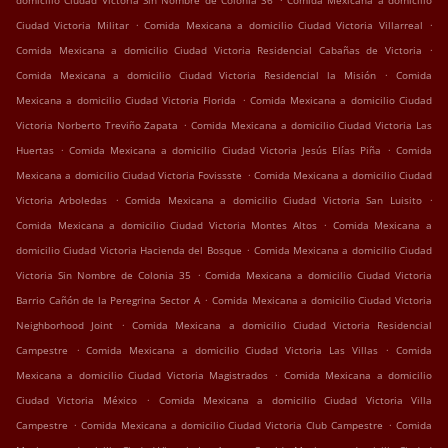
domicilio Ciudad Victoria Sin Nombre de Colonia 36
Comida Mexicana a domicilio
.
.
Ciudad Victoria Militar
Comida Mexicana a domicilio Ciudad Victoria Villarreal
.
Comida Mexicana a domicilio Ciudad Victoria Residencial Cabañas de Victoria
.
Comida Mexicana a domicilio Ciudad Victoria Residencial la Misión
Comida
.
Mexicana a domicilio Ciudad Victoria Florida
Comida Mexicana a domicilio Ciudad
.
Victoria Norberto Treviño Zapata
Comida Mexicana a domicilio Ciudad Victoria Las
.
.
Huertas
Comida Mexicana a domicilio Ciudad Victoria Jesús Elías Piña
Comida
.
Mexicana a domicilio Ciudad Victoria Fovissste
Comida Mexicana a domicilio Ciudad
.
.
Victoria Arboledas
Comida Mexicana a domicilio Ciudad Victoria San Luisito
.
Comida Mexicana a domicilio Ciudad Victoria Montes Altos
Comida Mexicana a
.
domicilio Ciudad Victoria Hacienda del Bosque
Comida Mexicana a domicilio Ciudad
.
Victoria Sin Nombre de Colonia 35
Comida Mexicana a domicilio Ciudad Victoria
.
Barrio Cañón de la Peregrina Sector A
Comida Mexicana a domicilio Ciudad Victoria
.
Neighborhood Joint
Comida Mexicana a domicilio Ciudad Victoria Residencial
.
.
Campestre
Comida Mexicana a domicilio Ciudad Victoria Las Villas
Comida
.
Mexicana a domicilio Ciudad Victoria Magistrados
Comida Mexicana a domicilio
.
Ciudad Victoria México
Comida Mexicana a domicilio Ciudad Victoria Villa
.
.
Campestre
Comida Mexicana a domicilio Ciudad Victoria Club Campestre
Comida
.