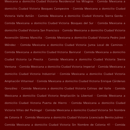
.
Mexicana a domicilio Ciudad Victoria Residencial los Milagros
Comida Mexicana a
.
domicilio Ciudad Victoria Bosques Campestre
Comida Mexicana a domicilio Ciudad
.
.
Victoria Valle Aztlán
Comida Mexicana a domicilio Ciudad Victoria Sierra Gorda
.
Comida Mexicana a domicilio Ciudad Victoria Bosques del Sur
Comida Mexicana a
.
domicilio Ciudad Victoria San Francisco
Comida Mexicana a domicilio Ciudad Victoria
.
Ascensión Gómez Mancilla
Comida Mexicana a domicilio Ciudad Victoria Pedro José
.
.
Méndez
Comida Mexicana a domicilio Ciudad Victoria Junta Local de Caminos
.
Comida Mexicana a domicilio Ciudad Victoria Banrural
Comida Mexicana a domicilio
.
Ciudad Victoria La Presita
Comida Mexicana a domicilio Ciudad Victoria Sierra
.
.
Ventana
Comida Mexicana a domicilio Ciudad Victoria Imperial
Comida Mexicana a
.
domicilio Ciudad Victoria Industrial
Comida Mexicana a domicilio Ciudad Victoria
.
Ampliación Villarreal
Comida Mexicana a domicilio Ciudad Victoria Enrique Cárdenas
.
.
González
Comida Mexicana a domicilio Ciudad Victoria Colinas del Valle
Comida
.
Mexicana a domicilio Ciudad Victoria Ampliación la Libertad
Comida Mexicana a
.
domicilio Ciudad Victoria Puerta de Hierro
Comida Mexicana a domicilio Ciudad
.
Victoria Villas del Pedregal
Comida Mexicana a domicilio Ciudad Victoria Sin Nombre
.
.
de Colonia 8
Comida Mexicana a domicilio Ciudad Victoria Licenciado Benito Juárez
.
Comida Mexicana a domicilio Ciudad Victoria Sin Nombre de Colonia 41
Comida