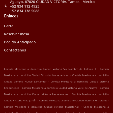
Aguayo, 87020 CIUDAD VICTORIA, Tamps., Mexico
+52 834 112 4923
+52 834 138 5088
Enlaces
Carta
Reservar mesa
Pedido Anticipado
Contáctenos
.
Comida Mexicana a domicilio Ciudad Victoria Sin Nombre de Colonia 4
Comida
.
Mexicana a domicilio Ciudad Victoria Las Americas
Comida Mexicana a domicilio
.
Ciudad Victoria Nuevo Santander
Comida Mexicana a domicilio Ciudad Victoria
.
.
Chapultepec
Comida Mexicana a domicilio Ciudad Victoria Valle de Aguayo
Comida
.
Mexicana a domicilio Ciudad Victoria Las Alazanas
Comida Mexicana a domicilio
.
.
Ciudad Victoria Villa Jardín
Comida Mexicana a domicilio Ciudad Victoria Petroleros
.
Comida Mexicana a domicilio Ciudad Victoria Magisterial
Comida Mexicana a
.