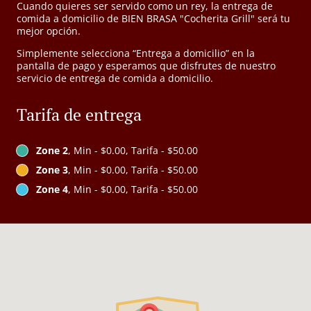
Cuando quieres ser servido como un rey, la entrega de
comida a domicilio de BIEN BRASA "Cocherita Grill" será tu
mejor opción.
Simplemente selecciona “Entrega a domicilio” en la
pantalla de pago y esperamos que disfrutes de nuestro
servicio de entrega de comida a domicilio.
Tarifa de entrega
Zone 2
, Min - $0.00, Tarifa - $50.00
Zone 3
, Min - $0.00, Tarifa - $50.00
Zone 4
, Min - $0.00, Tarifa - $50.00