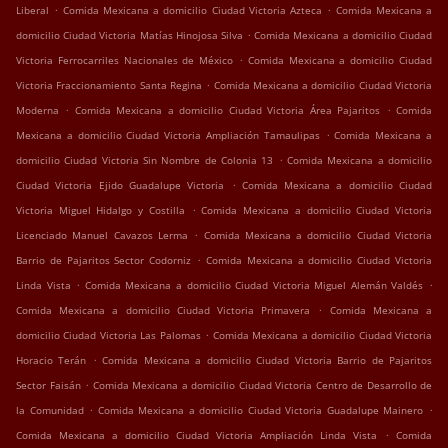
.
.
Liberal
Comida Mexicana a domicilio Ciudad Victoria Azteca
Comida Mexicana a
.
domicilio Ciudad Victoria Matías Hinojosa Silva
Comida Mexicana a domicilio Ciudad
.
Victoria Ferrocarriles Nacionales de México
Comida Mexicana a domicilio Ciudad
.
Victoria Fraccionamiento Santa Regina
Comida Mexicana a domicilio Ciudad Victoria
.
.
Moderna
Comida Mexicana a domicilio Ciudad Victoria Área Pajaritos
Comida
.
Mexicana a domicilio Ciudad Victoria Ampliación Tamaulipas
Comida Mexicana a
.
domicilio Ciudad Victoria Sin Nombre de Colonia 13
Comida Mexicana a domicilio
.
Ciudad Victoria Ejido Guadalupe Victoria
Comida Mexicana a domicilio Ciudad
.
Victoria Miguel Hidalgo y Costilla
Comida Mexicana a domicilio Ciudad Victoria
.
Licenciado Manuel Cavazos Lerma
Comida Mexicana a domicilio Ciudad Victoria
.
Barrio de Pajaritos Sector Codorniz
Comida Mexicana a domicilio Ciudad Victoria
.
.
Linda Vista
Comida Mexicana a domicilio Ciudad Victoria Miguel Alemán Valdés
.
Comida Mexicana a domicilio Ciudad Victoria Primavera
Comida Mexicana a
.
domicilio Ciudad Victoria Las Palomas
Comida Mexicana a domicilio Ciudad Victoria
.
Horacio Terán
Comida Mexicana a domicilio Ciudad Victoria Barrio de Pajaritos
.
Sector Faisán
Comida Mexicana a domicilio Ciudad Victoria Centro de Desarrollo de
.
.
la Comunidad
Comida Mexicana a domicilio Ciudad Victoria Guadalupe Mainero
.
Comida Mexicana a domicilio Ciudad Victoria Ampliación Linda Vista
Comida