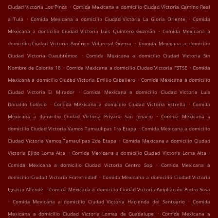
.
Ciudad Victoria Los Pinos
Comida Mexicana a domicilio Ciudad Victoria Camino Real
.
.
a Tula
Comida Mexicana a domicilio Ciudad Victoria La Gloria Oriente
Comida
.
Mexicana a domicilio Ciudad Victoria Luis Quintero Guzmán
Comida Mexicana a
.
domicilio Ciudad Victoria Américo Villarreal Guerra
Comida Mexicana a domicilio
.
Ciudad Victoria Cuauhtémoc
Comida Mexicana a domicilio Ciudad Victoria Sin
.
.
Nombre de Colonia 18
Comida Mexicana a domicilio Ciudad Victoria FSTSE
Comida
.
Mexicana a domicilio Ciudad Victoria Emilio Caballero
Comida Mexicana a domicilio
.
Ciudad Victoria El Mirador
Comida Mexicana a domicilio Ciudad Victoria Luis
.
.
Donaldo Colosio
Comida Mexicana a domicilio Ciudad Victoria Estrella
Comida
.
Mexicana a domicilio Ciudad Victoria Privada San Ignacio
Comida Mexicana a
.
domicilio Ciudad Victoria Vamos Tamaulipas 1ra Etapa
Comida Mexicana a domicilio
.
Ciudad Victoria Vamos Tamaulipas 2da Etapa
Comida Mexicana a domicilio Ciudad
.
.
Victoria Ejido Loma Alta
Comida Mexicana a domicilio Ciudad Victoria Loma Alta
.
Comida Mexicana a domicilio Ciudad Victoria Centro Sop
Comida Mexicana a
.
domicilio Ciudad Victoria Fraternidad
Comida Mexicana a domicilio Ciudad Victoria
.
Ignacio Allende
Comida Mexicana a domicilio Ciudad Victoria Ampliación Pedro Sosa
.
.
Comida Mexicana a domicilio Ciudad Victoria Hacienda del Santuario
Comida
.
Mexicana a domicilio Ciudad Victoria Lomas de Guadalupe
Comida Mexicana a