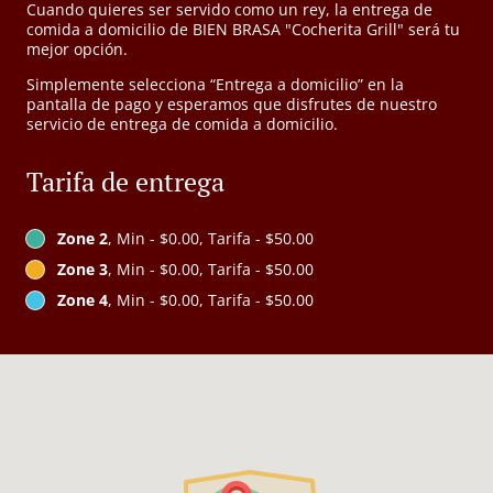
Cuando quieres ser servido como un rey, la entrega de
comida a domicilio de BIEN BRASA "Cocherita Grill" será tu
mejor opción.
Simplemente selecciona “Entrega a domicilio” en la
pantalla de pago y esperamos que disfrutes de nuestro
servicio de entrega de comida a domicilio.
Tarifa de entrega
Zone 2
, Min - $0.00, Tarifa - $50.00
Zone 3
, Min - $0.00, Tarifa - $50.00
Zone 4
, Min - $0.00, Tarifa - $50.00