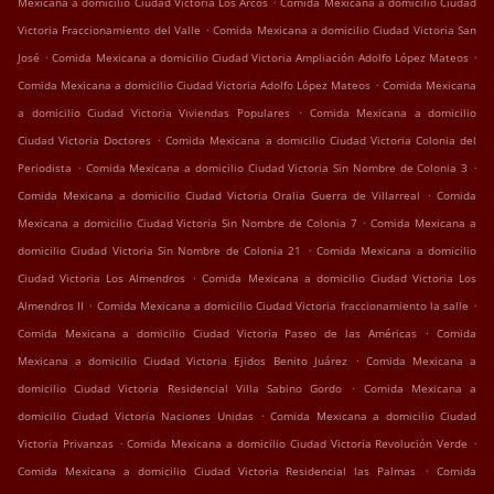
Mexicana a domicilio Ciudad Victoria Los Arcos
Comida Mexicana a domicilio Ciudad
.
Victoria Fraccionamiento del Valle
Comida Mexicana a domicilio Ciudad Victoria San
.
.
José
Comida Mexicana a domicilio Ciudad Victoria Ampliación Adolfo López Mateos
.
Comida Mexicana a domicilio Ciudad Victoria Adolfo López Mateos
Comida Mexicana
.
a domicilio Ciudad Victoria Viviendas Populares
Comida Mexicana a domicilio
.
Ciudad Victoria Doctores
Comida Mexicana a domicilio Ciudad Victoria Colonia del
.
.
Periodista
Comida Mexicana a domicilio Ciudad Victoria Sin Nombre de Colonia 3
.
Comida Mexicana a domicilio Ciudad Victoria Oralia Guerra de Villarreal
Comida
.
Mexicana a domicilio Ciudad Victoria Sin Nombre de Colonia 7
Comida Mexicana a
.
domicilio Ciudad Victoria Sin Nombre de Colonia 21
Comida Mexicana a domicilio
.
Ciudad Victoria Los Almendros
Comida Mexicana a domicilio Ciudad Victoria Los
.
.
Almendros II
Comida Mexicana a domicilio Ciudad Victoria fraccionamiento la salle
.
Comida Mexicana a domicilio Ciudad Victoria Paseo de las Américas
Comida
.
Mexicana a domicilio Ciudad Victoria Ejidos Benito Juárez
Comida Mexicana a
.
domicilio Ciudad Victoria Residencial Villa Sabino Gordo
Comida Mexicana a
.
domicilio Ciudad Victoria Naciones Unidas
Comida Mexicana a domicilio Ciudad
.
.
Victoria Privanzas
Comida Mexicana a domicilio Ciudad Victoria Revolución Verde
.
Comida Mexicana a domicilio Ciudad Victoria Residencial las Palmas
Comida