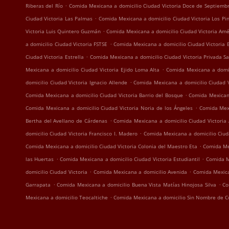
.
Riberas del Río
Comida Mexicana a domicilio Ciudad Victoria Doce de Septiemb
.
Ciudad Victoria Las Palmas
Comida Mexicana a domicilio Ciudad Victoria Los Pi
.
Victoria Luis Quintero Guzmán
Comida Mexicana a domicilio Ciudad Victoria Amér
.
a domicilio Ciudad Victoria FSTSE
Comida Mexicana a domicilio Ciudad Victoria E
.
Ciudad Victoria Estrella
Comida Mexicana a domicilio Ciudad Victoria Privada Sa
.
Mexicana a domicilio Ciudad Victoria Ejido Loma Alta
Comida Mexicana a domic
.
domicilio Ciudad Victoria Ignacio Allende
Comida Mexicana a domicilio Ciudad V
.
Comida Mexicana a domicilio Ciudad Victoria Barrio del Bosque
Comida Mexicana
.
Comida Mexicana a domicilio Ciudad Victoria Noria de los Ángeles
Comida Mexi
.
Bertha del Avellano de Cárdenas
Comida Mexicana a domicilio Ciudad Victoria
.
domicilio Ciudad Victoria Francisco I. Madero
Comida Mexicana a domicilio Ciud
.
Comida Mexicana a domicilio Ciudad Victoria Colonia del Maestro Eta
Comida Mex
.
.
las Huertas
Comida Mexicana a domicilio Ciudad Victoria Estudiantil
Comida M
.
.
domicilio Ciudad Victoria
Comida Mexicana a domicilio Avenida
Comida Mexican
.
.
Garrapata
Comida Mexicana a domicilio Buena Vista Matías Hinojosa Silva
Co
.
Mexicana a domicilio Teocaltiche
Comida Mexicana a domicilio Sin Nombre de C