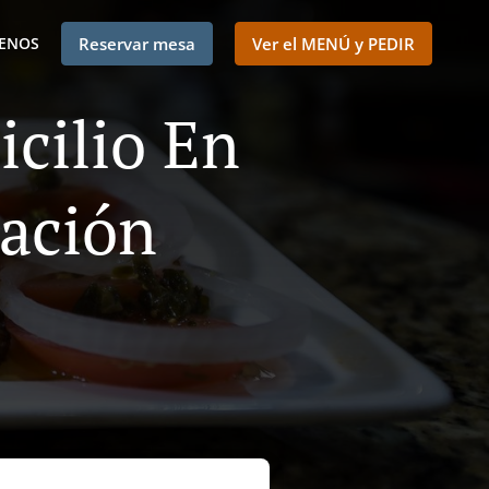
ENOS
Reservar mesa
Ver el MENÚ y PEDIR
cilio En
iación