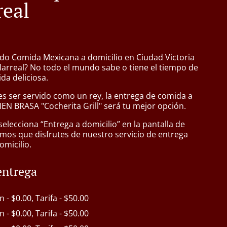
real
do Comida Mexicana a domicilio en Ciudad Victoria
llarreal? No todo el mundo sabe o tiene el tiempo de
da deliciosa.
s ser servido como un rey, la entrega de comida a
IEN BRASA "Cocherita Grill" será tu mejor opción.
lecciona “Entrega a domicilio” en la pantalla de
mos que disfrutes de nuestro servicio de entrega
omicilio.
entrega
in - $0.00, Tarifa - $50.00
in - $0.00, Tarifa - $50.00