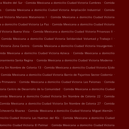
.
.
ra Madre del Sur
Comida Mexicana a domicilio Ciudad Victoria Cumbres
Comida
.
.
es
Comida Mexicana a domicilio Ciudad Victoria Ampliación Industrial
Comida
.
ad Victoria Mariano Matamoros I
Comida Mexicana a domicilio Ciudad Victoria
.
a domicilio Ciudad Victoria La Paz
Comida Mexicana a domicilio Ciudad Victoria
.
.
 Victoria Buena Vista
Comida Mexicana a domicilio Ciudad Victoria Privanzas II
.
.
Comida Mexicana a domicilio Ciudad Victoria Solidaridad Voluntad y Trabajo I
.
.
Victoria Zona Centro
Comida Mexicana a domicilio Ciudad Victoria Insurgentes
.
ida Mexicana a domicilio Ciudad Victoria Azteca
Comida Mexicana a domicilio
.
.
ionamiento Santa Regina
Comida Mexicana a domicilio Ciudad Victoria Moderna
.
oria Sin Nombre de Colonia 13
Comida Mexicana a domicilio Ciudad Victoria Ejido
.
Comida Mexicana a domicilio Ciudad Victoria Barrio de Pajaritos Sector Codorniz
.
.
a Primavera
Comida Mexicana a domicilio Ciudad Victoria Las Palomas
Comida
.
toria Centro de Desarrollo de la Comunidad
Comida Mexicana a domicilio Ciudad
.
omida Mexicana a domicilio Ciudad Victoria Sin Nombre de Colonia 22
Comida
.
Comida Mexicana a domicilio Ciudad Victoria Sin Nombre de Colonia 27
Comida
.
.
Echeverría Álvarez
Comida Mexicana a domicilio Ciudad Victoria Miguel Alemán
.
cilio Ciudad Victoria Las Huertas del Río
Comida Mexicana a domicilio Ciudad
.
micilio Ciudad Victoria El Palmar
Comida Mexicana a domicilio Ciudad Victoria