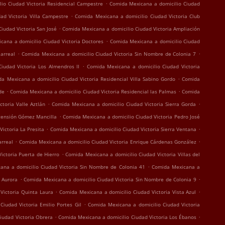
.
io Ciudad Victoria Residencial Campestre
Comida Mexicana a domicilio Ciudad
.
ad Victoria Villa Campestre
Comida Mexicana a domicilio Ciudad Victoria Club
.
iudad Victoria San José
Comida Mexicana a domicilio Ciudad Victoria Ampliación
.
cana a domicilio Ciudad Victoria Doctores
Comida Mexicana a domicilio Ciudad
.
.
larreal
Comida Mexicana a domicilio Ciudad Victoria Sin Nombre de Colonia 7
.
iudad Victoria Los Almendros II
Comida Mexicana a domicilio Ciudad Victoria
.
a Mexicana a domicilio Ciudad Victoria Residencial Villa Sabino Gordo
Comida
.
.
de
Comida Mexicana a domicilio Ciudad Victoria Residencial las Palmas
Comida
.
.
toria Valle Aztlán
Comida Mexicana a domicilio Ciudad Victoria Sierra Gorda
.
censión Gómez Mancilla
Comida Mexicana a domicilio Ciudad Victoria Pedro José
.
.
ictoria La Presita
Comida Mexicana a domicilio Ciudad Victoria Sierra Ventana
.
.
arreal
Comida Mexicana a domicilio Ciudad Victoria Enrique Cárdenas González
.
ictoria Puerta de Hierro
Comida Mexicana a domicilio Ciudad Victoria Villas del
.
ana a domicilio Ciudad Victoria Sin Nombre de Colonia 41
Comida Mexicana a
.
.
 Aurora
Comida Mexicana a domicilio Ciudad Victoria Sin Nombre de Colonia 9
.
.
Victoria Quinta Laura
Comida Mexicana a domicilio Ciudad Victoria Vista Azul
.
iudad Victoria Emilio Portes Gil
Comida Mexicana a domicilio Ciudad Victoria
.
.
iudad Victoria Obrera
Comida Mexicana a domicilio Ciudad Victoria Los Ébanos