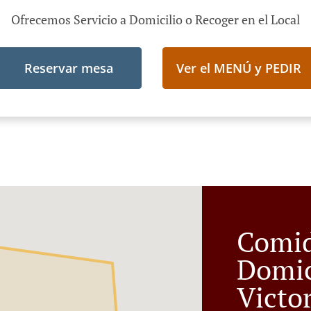
Ofrecemos Servicio a Domicilio o Recoger en el Local
Reservar mesa
Ver el MENÚ y PEDIR
Comid
Domic
Victo