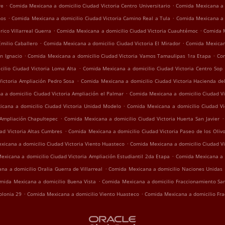
.
.
re
Comida Mexicana a domicilio Ciudad Victoria Centro Universitario
Comida Mexicana a d
.
.
nos
Comida Mexicana a domicilio Ciudad Victoria Camino Real a Tula
Comida Mexicana a d
.
.
ico Villarreal Guerra
Comida Mexicana a domicilio Ciudad Victoria Cuauhtémoc
Comida M
.
.
milio Caballero
Comida Mexicana a domicilio Ciudad Victoria El Mirador
Comida Mexicana
.
.
n Ignacio
Comida Mexicana a domicilio Ciudad Victoria Vamos Tamaulipas 1ra Etapa
Com
.
ilio Ciudad Victoria Loma Alta
Comida Mexicana a domicilio Ciudad Victoria Centro Sop
.
ictoria Ampliación Pedro Sosa
Comida Mexicana a domicilio Ciudad Victoria Hacienda del
.
 a domicilio Ciudad Victoria Ampliación el Palmar
Comida Mexicana a domicilio Ciudad Vi
.
cana a domicilio Ciudad Victoria Unidad Modelo
Comida Mexicana a domicilio Ciudad Vi
.
.
 Ampliación Chapultepec
Comida Mexicana a domicilio Ciudad Victoria Huerta San Javier
.
ad Victoria Altas Cumbres
Comida Mexicana a domicilio Ciudad Victoria Paseo de los Oliv
.
icana a domicilio Ciudad Victoria Viento Huasteco
Comida Mexicana a domicilio Ciudad Vic
.
exicana a domicilio Ciudad Victoria Ampliación Estudiantil 2da Etapa
Comida Mexicana a d
.
a a domicilio Oralia Guerra de Villarreal
Comida Mexicana a domicilio Naciones Unidas
.
mida Mexicana a domicilio Buena Vista
Comida Mexicana a domicilio Fraccionamiento Sa
.
.
olonia 29
Comida Mexicana a domicilio Viento Huasteco
Comida Mexicana a domicilio Fra