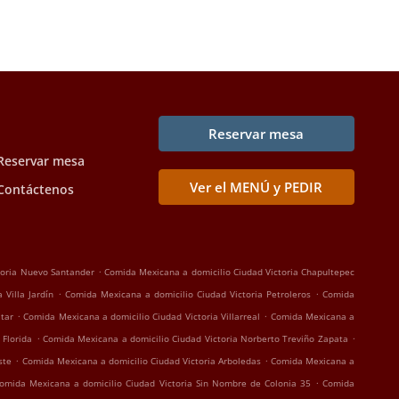
Reservar mesa
Reservar mesa
Ver el MENÚ y PEDIR
Contáctenos
.
toria Nuevo Santander
Comida Mexicana a domicilio Ciudad Victoria Chapultepec
.
.
 Villa Jardín
Comida Mexicana a domicilio Ciudad Victoria Petroleros
Comida
.
.
tar
Comida Mexicana a domicilio Ciudad Victoria Villarreal
Comida Mexicana a
.
.
 Florida
Comida Mexicana a domicilio Ciudad Victoria Norberto Treviño Zapata
.
.
ste
Comida Mexicana a domicilio Ciudad Victoria Arboledas
Comida Mexicana a
.
omida Mexicana a domicilio Ciudad Victoria Sin Nombre de Colonia 35
Comida