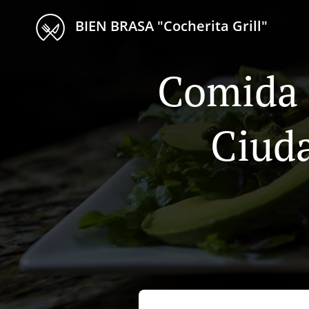
BIEN BRASA "Cocherita Grill"
Comida 
Ciuda