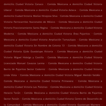
.
domicilio Ciudad Victoria Canaco
Comida Mexicana a domicilio Ciudad Victoria
.
.
Liberal
Comida Mexicana a domicilio Ciudad Victoria Azteca
Comida Mexicana a
.
domicilio Ciudad Victoria Matías Hinojosa Silva
Comida Mexicana a domicilio Ciudad
.
Victoria Ferrocarriles Nacionales de México
Comida Mexicana a domicilio Ciudad
.
Victoria Fraccionamiento Santa Regina
Comida Mexicana a domicilio Ciudad Victoria
.
.
Moderna
Comida Mexicana a domicilio Ciudad Victoria Área Pajaritos
Comida
.
Mexicana a domicilio Ciudad Victoria Ampliación Tamaulipas
Comida Mexicana a
.
domicilio Ciudad Victoria Sin Nombre de Colonia 13
Comida Mexicana a domicilio
.
Ciudad Victoria Ejido Guadalupe Victoria
Comida Mexicana a domicilio Ciudad
.
Victoria Miguel Hidalgo y Costilla
Comida Mexicana a domicilio Ciudad Victoria
.
Licenciado Manuel Cavazos Lerma
Comida Mexicana a domicilio Ciudad Victoria
.
Barrio de Pajaritos Sector Codorniz
Comida Mexicana a domicilio Ciudad Victoria
.
.
Linda Vista
Comida Mexicana a domicilio Ciudad Victoria Miguel Alemán Valdés
.
Comida Mexicana a domicilio Ciudad Victoria Primavera
Comida Mexicana a
.
domicilio Ciudad Victoria Las Palomas
Comida Mexicana a domicilio Ciudad Victoria
.
Horacio Terán
Comida Mexicana a domicilio Ciudad Victoria Barrio de Pajaritos
.
Sector Faisán
Comida Mexicana a domicilio Ciudad Victoria Centro de Desarrollo de
.
.
la Comunidad
Comida Mexicana a domicilio Ciudad Victoria Guadalupe Mainero