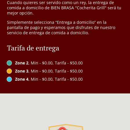
Cuando quieres ser servido como un rey, la entrega de
comida a domicilio de BIEN BRASA "Cocherita Grill" será tu
mejor opción.
Simplemente selecciona “Entrega a domicilio” en la
pantalla de pago y esperamos que disfrutes de nuestro
servicio de entrega de comida a domicilio.
Tarifa de entrega
Zone 2
, Min - $0.00, Tarifa - $50.00
Zone 3
, Min - $0.00, Tarifa - $50.00
Zone 4
, Min - $0.00, Tarifa - $50.00