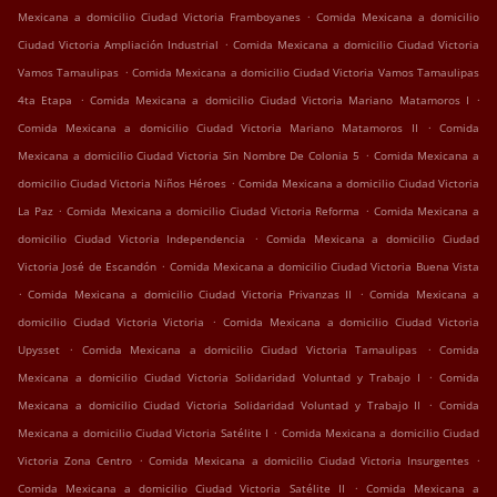
.
Mexicana a domicilio Ciudad Victoria Framboyanes
Comida Mexicana a domicilio
.
Ciudad Victoria Ampliación Industrial
Comida Mexicana a domicilio Ciudad Victoria
.
Vamos Tamaulipas
Comida Mexicana a domicilio Ciudad Victoria Vamos Tamaulipas
.
.
4ta Etapa
Comida Mexicana a domicilio Ciudad Victoria Mariano Matamoros I
.
Comida Mexicana a domicilio Ciudad Victoria Mariano Matamoros II
Comida
.
Mexicana a domicilio Ciudad Victoria Sin Nombre De Colonia 5
Comida Mexicana a
.
domicilio Ciudad Victoria Niños Héroes
Comida Mexicana a domicilio Ciudad Victoria
.
.
La Paz
Comida Mexicana a domicilio Ciudad Victoria Reforma
Comida Mexicana a
.
domicilio Ciudad Victoria Independencia
Comida Mexicana a domicilio Ciudad
.
Victoria José de Escandón
Comida Mexicana a domicilio Ciudad Victoria Buena Vista
.
.
Comida Mexicana a domicilio Ciudad Victoria Privanzas II
Comida Mexicana a
.
domicilio Ciudad Victoria Victoria
Comida Mexicana a domicilio Ciudad Victoria
.
.
Upysset
Comida Mexicana a domicilio Ciudad Victoria Tamaulipas
Comida
.
Mexicana a domicilio Ciudad Victoria Solidaridad Voluntad y Trabajo I
Comida
.
Mexicana a domicilio Ciudad Victoria Solidaridad Voluntad y Trabajo II
Comida
.
Mexicana a domicilio Ciudad Victoria Satélite I
Comida Mexicana a domicilio Ciudad
.
.
Victoria Zona Centro
Comida Mexicana a domicilio Ciudad Victoria Insurgentes
.
Comida Mexicana a domicilio Ciudad Victoria Satélite II
Comida Mexicana a