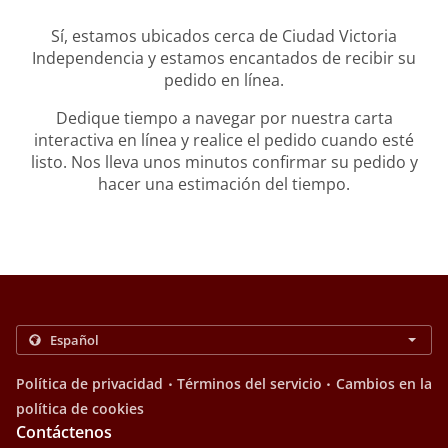
Sí, estamos ubicados cerca de Ciudad Victoria
Independencia y estamos encantados de recibir su
pedido en línea.
Dedique tiempo a navegar por nuestra carta
interactiva en línea y realice el pedido cuando esté
listo. Nos lleva unos minutos confirmar su pedido y
hacer una estimación del tiempo.
.
.
Política de privacidad
Términos del servicio
Cambios en la
política de cookies
Contáctenos