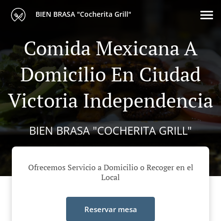
BIEN BRASA "Cocherita Grill"
Comida Mexicana A
Domicilio En Ciudad
Victoria Independencia
BIEN BRASA "COCHERITA GRILL"
Ofrecemos Servicio a Domicilio o Recoger en el
Local
Reservar mesa