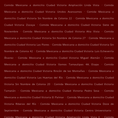
.
Comida Mexicana a domicilio Ciudad Victoria Ampliación Linda Vista
Comida
.
Mexicana a domicilio Ciudad Victoria Unidos Avanzamos
Comida Mexicana a
.
domicilio Ciudad Victoria Sin Nombre de Colonia 22
Comida Mexicana a domicilio
.
Ciudad Victoria Zozaya
Comida Mexicana a domicilio Ciudad Victoria Siete de
.
.
Noviembre
Comida Mexicana a domicilio Ciudad Victoria Alta Vista
Comida
.
Mexicana a domicilio Ciudad Victoria Sin Nombre de Colonia 27
Comida Mexicana a
.
domicilio Ciudad Victoria Las Flores
Comida Mexicana a domicilio Ciudad Victoria Sin
.
Nombre de Colonia 42
Comida Mexicana a domicilio Ciudad Victoria Luis Echeverría
.
.
Álvarez
Comida Mexicana a domicilio Ciudad Victoria Miguel Alemán
Comida
.
Mexicana a domicilio Ciudad Victoria Vamos Tamaulipas 4A. Etapa
Comida
.
Mexicana a domicilio Ciudad Victoria Rincón de las Montañas
Comida Mexicana a
.
domicilio Ciudad Victoria Las Huertas del Río
Comida Mexicana a domicilio Ciudad
.
Victoria Sin Nombre de Colonia 20
Comida Mexicana a domicilio Ciudad Victoria
.
.
Tamatán
Comida Mexicana a domicilio Ciudad Victoria Pedro Sosa
Comida
.
Mexicana a domicilio Ciudad Victoria El Palmar
Comida Mexicana a domicilio Ciudad
.
Victoria Riberas del Río
Comida Mexicana a domicilio Ciudad Victoria Doce de
.
.
Septiembre
Comida Mexicana a domicilio Ciudad Victoria Centro Universitario
.
Comida Mexicana a domicilio Ciudad Victoria Ampliación Linda Vista II
Comida