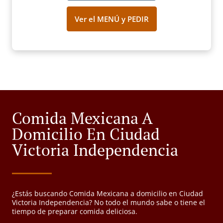
Ver el MENÚ y PEDIR
Comida Mexicana A
Domicilio En Ciudad
Victoria Independencia
¿Estás buscando Comida Mexicana a domicilio en Ciudad
Victoria Independencia? No todo el mundo sabe o tiene el
tiempo de preparar comida deliciosa.