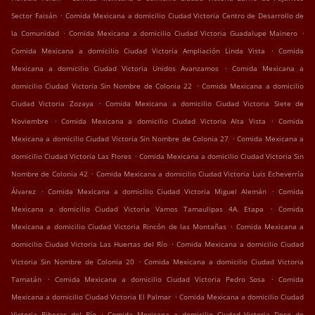
.
Sector Faisán
Comida Mexicana a domicilio Ciudad Victoria Centro de Desarrollo de
.
.
la Comunidad
Comida Mexicana a domicilio Ciudad Victoria Guadalupe Mainero
.
Comida Mexicana a domicilio Ciudad Victoria Ampliación Linda Vista
Comida
.
Mexicana a domicilio Ciudad Victoria Unidos Avanzamos
Comida Mexicana a
.
domicilio Ciudad Victoria Sin Nombre de Colonia 22
Comida Mexicana a domicilio
.
Ciudad Victoria Zozaya
Comida Mexicana a domicilio Ciudad Victoria Siete de
.
.
Noviembre
Comida Mexicana a domicilio Ciudad Victoria Alta Vista
Comida
.
Mexicana a domicilio Ciudad Victoria Sin Nombre de Colonia 27
Comida Mexicana a
.
domicilio Ciudad Victoria Las Flores
Comida Mexicana a domicilio Ciudad Victoria Sin
.
Nombre de Colonia 42
Comida Mexicana a domicilio Ciudad Victoria Luis Echeverría
.
.
Álvarez
Comida Mexicana a domicilio Ciudad Victoria Miguel Alemán
Comida
.
Mexicana a domicilio Ciudad Victoria Vamos Tamaulipas 4A. Etapa
Comida
.
Mexicana a domicilio Ciudad Victoria Rincón de las Montañas
Comida Mexicana a
.
domicilio Ciudad Victoria Las Huertas del Río
Comida Mexicana a domicilio Ciudad
.
Victoria Sin Nombre de Colonia 20
Comida Mexicana a domicilio Ciudad Victoria
.
.
Tamatán
Comida Mexicana a domicilio Ciudad Victoria Pedro Sosa
Comida
.
Mexicana a domicilio Ciudad Victoria El Palmar
Comida Mexicana a domicilio Ciudad
.
Victoria Riberas del Río
Comida Mexicana a domicilio Ciudad Victoria Doce de