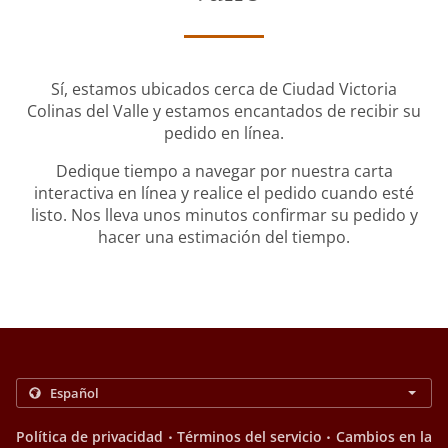
Sí, estamos ubicados cerca de Ciudad Victoria
Colinas del Valle y estamos encantados de recibir su
pedido en línea.
Dedique tiempo a navegar por nuestra carta
interactiva en línea y realice el pedido cuando esté
listo. Nos lleva unos minutos confirmar su pedido y
hacer una estimación del tiempo.
.
.
Política de privacidad
Términos del servicio
Cambios en la