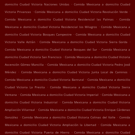
.
domicilio Ciudad Victoria Naciones Unidas
Comida Mexicana a domicilio Ciudad
.
.
Victoria Privanzas
Comida Mexicana a domicilio Ciudad Victoria Revolución Verde
.
Comida Mexicana a domicilio Ciudad Victoria Residencial las Palmas
Comida
.
Mexicana a domicilio Ciudad Victoria Residencial los Milagros
Comida Mexicana a
.
domicilio Ciudad Victoria Bosques Campestre
Comida Mexicana a domicilio Ciudad
.
.
Victoria Valle Aztlán
Comida Mexicana a domicilio Ciudad Victoria Sierra Gorda
.
Comida Mexicana a domicilio Ciudad Victoria Bosques del Sur
Comida Mexicana a
.
domicilio Ciudad Victoria San Francisco
Comida Mexicana a domicilio Ciudad Victoria
.
Ascensión Gómez Mancilla
Comida Mexicana a domicilio Ciudad Victoria Pedro José
.
.
Méndez
Comida Mexicana a domicilio Ciudad Victoria Junta Local de Caminos
.
Comida Mexicana a domicilio Ciudad Victoria Banrural
Comida Mexicana a domicilio
.
Ciudad Victoria La Presita
Comida Mexicana a domicilio Ciudad Victoria Sierra
.
.
Ventana
Comida Mexicana a domicilio Ciudad Victoria Imperial
Comida Mexicana a
.
domicilio Ciudad Victoria Industrial
Comida Mexicana a domicilio Ciudad Victoria
.
Ampliación Villarreal
Comida Mexicana a domicilio Ciudad Victoria Enrique Cárdenas
.
.
González
Comida Mexicana a domicilio Ciudad Victoria Colinas del Valle
Comida
.
Mexicana a domicilio Ciudad Victoria Ampliación la Libertad
Comida Mexicana a
.
domicilio Ciudad Victoria Puerta de Hierro
Comida Mexicana a domicilio Ciudad